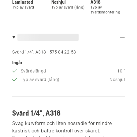
Laminated
Noshjul
A318
Typ av svärd
Typ av svärd (lång)
Typ av
svärdsmontering
Svärd 1/4", A318 - 575 84 22‑58
Ingår
Svärdslängd
10 "
Typ av svärd (lång)
Noshjul
Svärd 1/4", A318
Svag kurvform och liten nosradie för mindre
kastrisk och bättre kontroll över skäret.