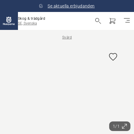
Se aktuella erbjudanden
Skog & trädgård
SE, Svenska
Svärd
1/1