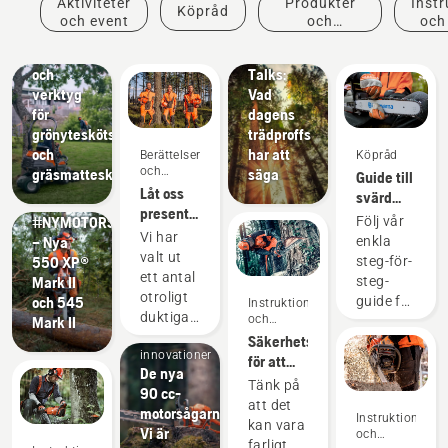
Aktiviteter
Produkter
Instr
Köpråd
Lösningar
inspiration
och event
och
och
Professionell
Husqvarna
innovationer
utrustning
Tree
och
Talks:
verktyg
Vad
för
dagens
grönyteskötsel
trädproffs
och
har att
Berättelser
Köpråd
Produkter
och
gräsmatteskötsel
säga
Guide till
och
inspiration
Låt oss
svärd
innovationer
presentera
och
#NYMOTORSÅGSGENERATION
Följ vår
Husqvarnas
kedjor
Vi har
– Nya
enkla
H-Team
valt ut
550 XP®
steg-för-
– våra
ett antal
Mark II
steg-
mest
otroligt
och 545
guide för
Instruktioner
krävande
Produkter
duktiga
och
Mark II
att hitta
användare
och
guider
och
Säkerhetskrav
den
innovationer
respekterade
för att
perfekta
De nya
ambassadörer
använda
lösningen
Tänk på
90 cc-
bland
motorsåg
för din
att det
motorsågarna.
världens
Instruktioner
motorsåg
kan vara
Vi är
och
främsta
från
farligt