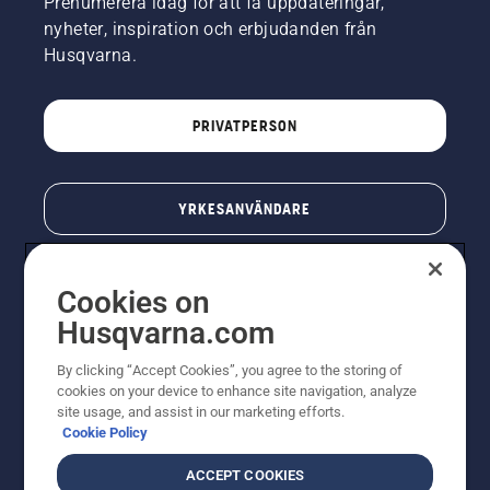
Prenumerera idag för att få uppdateringar,
nyheter, inspiration och erbjudanden från
Husqvarna.
PRIVATPERSON
YRKESANVÄNDARE
Cookies on
Husqvarna.com
By clicking “Accept Cookies”, you agree to the storing of
cookies on your device to enhance site navigation, analyze
site usage, and assist in our marketing efforts.
Cookie Policy
© Husqvarna AB (publ). All rights reserved. Priserna
som visas är rekommenderade cirkapriser. Alla angivna
ACCEPT COOKIES
priser är rekommenderade försäljningspriser (inkl.