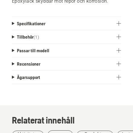
Epoxylack skyddar mot repor och korrosion.
Specifikationer
Tillbehör
(
1
)
Passar till modell
Recensioner
Ägarsupport
Relaterat innehåll
Berättelser
och