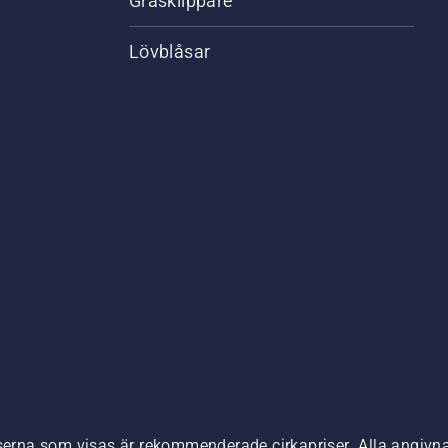
Gräsklippare
Lövblåsar
,
iserna som visas är rekommenderade cirkapriser. Alla angivna