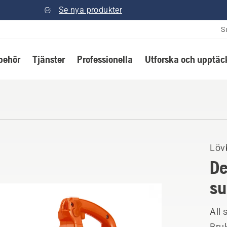
Se nya produkter
S
lbehör
Tjänster
Professionella
Utforska och upptäc
Löv
De
su
All 
Bruk