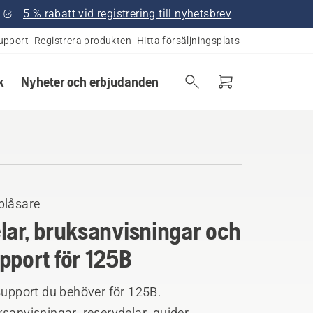
5 % rabatt vid registrering till nyhetsbrev
upport
Registrera produkten
Hitta försäljningsplats
k
Nyheter och erbjudanden
blåsare
lar, bruksanvisningar och
pport för 125B
support du behöver för 125B.
sanvisningar, reservdelar, guider,