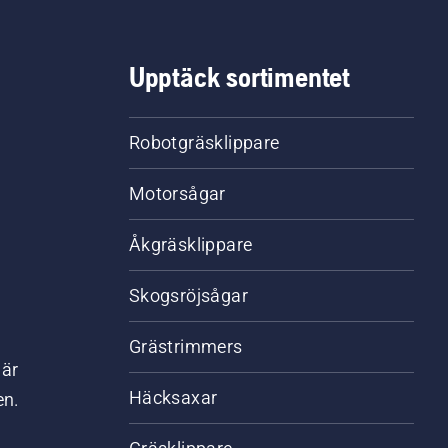
Upptäck sortimentet
Robotgräsklippare
Motorsågar
Åkgräsklippare
Skogsröjsågar
Grästrimmers
där
Häcksaxar
en.