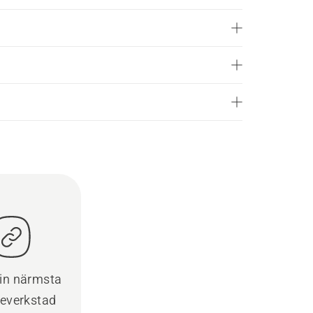
din närmsta
ceverkstad