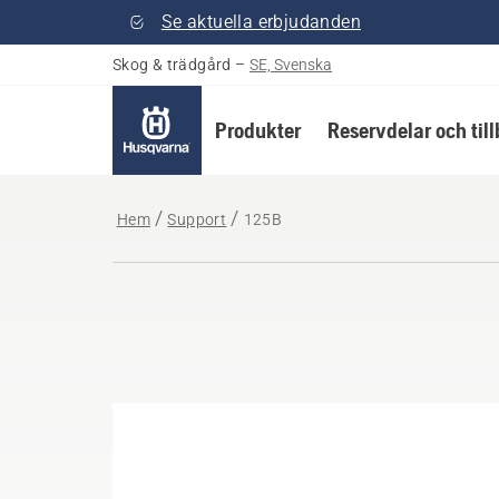
Se aktuella erbjudanden
Skog & trädgård
–
SE, Svenska
Produkter
Reservdelar och til
Hem
Support
125B