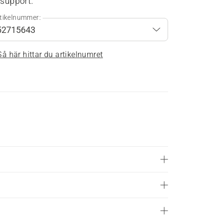
 support.
tikelnummer:
Så här hittar du artikelnumret