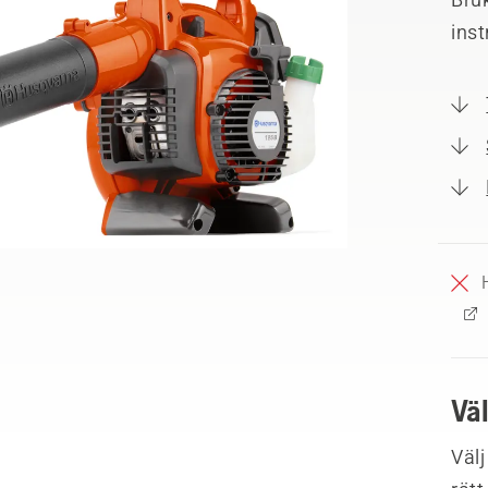
ins
Vä
Välj