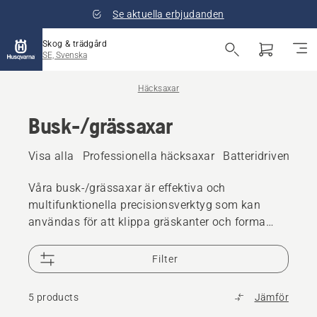
Se aktuella erbjudanden
Skog & trädgård
SE, Svenska
Häcksaxar
Busk-/grässaxar
Visa alla
Professionella häcksaxar
Batteridriven häc
Våra busk-/grässaxar är effektiva och
multifunktionella precisionsverktyg som kan
användas för att klippa gräskanter och forma
buskar och häckar. Upptäck fördelarna med våra
batteridrivna, sladdlösa och elektriska
Filter
busk-/grässaxar.
5 products
Jämför