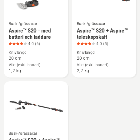
Busk-/grässaxar
Busk-/grässaxar
Se
Se
Aspire™ S20 - med
Aspire™ S20 + Aspire™
mer
mer
batteri och laddare
teleskopskaft
information
information
4.0
(6)
4.0
(5)
om
om
Knivlängd
Knivlängd
Aspire™
Aspire™
20 cm
20 cm
S20
S20
Vikt (exkl. batteri)
Vikt (exkl. batteri)
1,2 kg
2,7 kg
-
+
med
Aspire™
batteri
teleskopskaft,
och
produktbetyg
laddare,
4
produktbetyg
av
4
5
av
5
Busk-/grässaxar