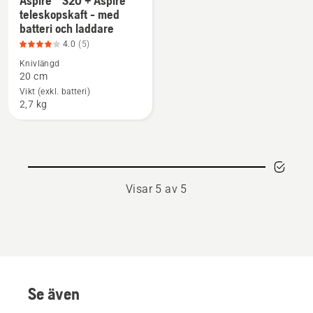
Aspire™ S20 + Aspire™
Se
teleskopskaft - med
mer
batteri och laddare
information
4.0
(5)
om
Knivlängd
Aspire™
20 cm
S20
Vikt (exkl. batteri)
+
2,7 kg
Aspire™
teleskopskaft
-
med
batteri
Visar 5 av 5
och
laddare,
produktbetyg
4
av
5
Se även