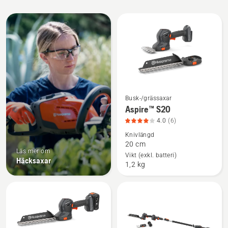
Alla
produkter
Busk-/grässaxar
Se
Aspire™ S20
mer
4.0
(6)
information
Knivlängd
om
20 cm
Aspire™
Läs mer om
Vikt (exkl. batteri)
Häcksaxar
S20,
1,2 kg
produktbetyg
4
av
5