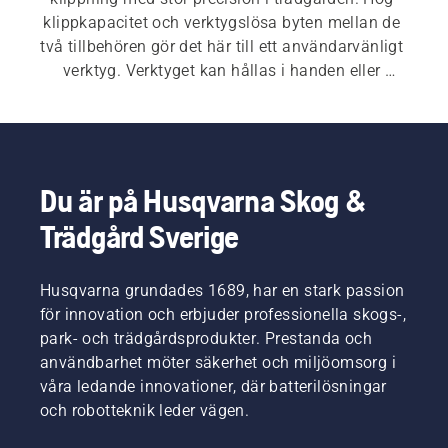
klippkapacitet och verktygslösa byten mellan de 
två tillbehören gör det här till ett användarvänligt 
verktyg. Verktyget kan hållas i handen eller 
användas med en stång med teleskopskaft. Med 
stången behöver du inga knäskydd när du ska 
klippa gräset och ingen stege när du ska klippa 
buskar och häckar.
Du är på Husqvarna Skog &
Trädgård Sverige
Husqvarna grundades 1689, har en stark passion
för innovation och erbjuder professionella skogs-,
park- och trädgårdsprodukter. Prestanda och
användbarhet möter säkerhet och miljöomsorg i
våra ledande innovationer, där batterilösningar
och robotteknik leder vägen.