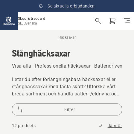
Se aktuella erbjudanden
Skog & trädgård
SE, Svenska
Häcksaxar
Stånghäcksaxar
Visa alla
Professionella häcksaxar
Batteridriven häc
Letar du efter förlängningsbara häcksaxar eller
stånghäcksaxar med fasta skaft? Utforska vårt
breda sortiment och handla batteri-/eldrivna och
bensindrivna stånghäcksaxar och häcksaxar
med lång räckvidd för hemmabruk och
Filter
professionellt bruk.
12 products
Jämför