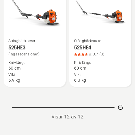
5
Stånghäcksaxar
Stånghäcksaxar
Se
Se
525HE3
525HE4
mer
mer
(Inga recensioner)
3.7
(3)
information
information
Knivlängd
Knivlängd
om
om
60 cm
60 cm
525HE3
525HE4,
Vikt
Vikt
produktbetyg
5,9 kg
6,3 kg
3.7
av
5
Visar 12 av 12