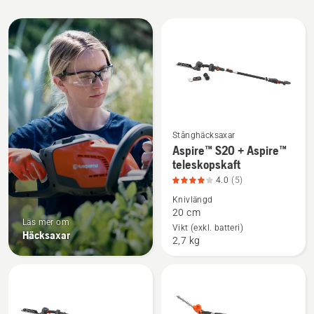
Alla
produkter
Stånghäcksaxar
Se
Aspire™ S20 + Aspire™
mer
teleskopskaft
information
4.0
(5)
om
Knivlängd
Aspire™
20 cm
Läs mer om
S20
Vikt (exkl. batteri)
Häcksaxar
2,7 kg
+
Aspire™
teleskopskaft,
produktbetyg
4