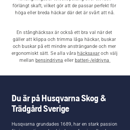
förlängt skaft, vilket gör att de passar perfekt för 
En stånghäcksax är också ett bra val när det 
gäller att klippa och trimma låga häckar, buskar 
och buskar på ett mindre ansträngande och mer 
ergonomiskt sätt. Se alla våra 
häcksaxar
 och välj 
mellan 
bensindrivna
 eller 
batteri-/eldrivna 
häcksaxar.
 Om du letar efter 
professionella 
häcksaxar med lång räckvidd
 är vår 500-serie det 
perfekta alternativet.
Du är på Husqvarna Skog &
Trädgård Sverige
Husqvarna grundades 1689, har en stark passion