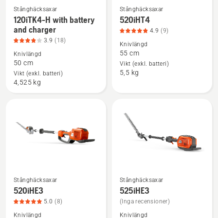
produktbetyg
Stånghäcksaxar
Stånghäcksaxar
4
Se
Se
120iTK4-H with battery
520iHT4
av
mer
mer
and charger
4.9
(9)
5
information
information
3.9
(18)
Knivlängd
om
om
55 cm
Knivlängd
120iTK4-
520iHT4,
50 cm
Vikt (exkl. batteri)
5,5 kg
H
produktbetyg
Vikt (exkl. batteri)
4,525 kg
with
4.9
battery
av
and
5
charger,
produktbetyg
3.9
av
5
Stånghäcksaxar
Stånghäcksaxar
Se
Se
520iHE3
525iHE3
mer
mer
5.0
(8)
(Inga recensioner)
information
information
Knivlängd
Knivlängd
om
om