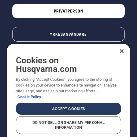
PRIVATPERSON
YRKESANVÄNDARE
Cookies on
Husqvarna.com
By clicking “Accept Cookies”, you agree to the storing of
cookies on your device to enhance site navigation, analyze
site usage, and assist in our marketing efforts.
Cookie Policy
© Husqvarna AB (publ). All rights reserved. Priserna
som visas är rekommenderade cirkapriser. Alla angivna
ACCEPT COOKIES
priser är rekommenderade försäljningspriser (inkl.
moms) om inte produkten är tillgänglig för direkt köp.
DO NOT SELL OR SHARE MY PERSONAL
Cookiepolicy
Användningsvillkor
Sekretessmeddelande
INFORMATION
Företagsinformation
Rapportera misstänkta överträdelser