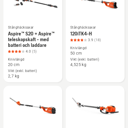
av
5
Stånghäcksaxar
Stånghäcksaxar
Aspire™ S20 + Aspire™
120iTK4-H
Se
Se
teleskopskaft - med
3.9
(18)
mer
mer
batteri och laddare
information
information
Knivlängd
4.0
(5)
50 cm
om
om
Knivlängd
Vikt (exkl. batteri)
Aspire™
120iTK4-
20 cm
4,525 kg
S20
H,
Vikt (exkl. batteri)
+
produktbetyg
2,7 kg
Aspire™
3.9
teleskopskaft
av
-
5
med
batteri
och
laddare,