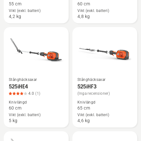
55 cm
60 cm
520iHE3,
525iHE3
Vikt (exkl. batteri)
Vikt (exkl. batteri)
produktbetyg
4,2 kg
4,8 kg
5
av
5
Stånghäcksaxar
Stånghäcksaxar
Se
Se
525iHE4
525iHF3
mer
mer
4.0
(1)
(Inga recensioner)
information
information
Knivlängd
Knivlängd
om
om
60 cm
65 cm
525iHE4,
525iHF3
Vikt (exkl. batteri)
Vikt (exkl. batteri)
produktbetyg
5 kg
4,6 kg
4
av