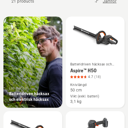
21 products
Jämför
Alla
produkter
Batteridriven häcksax och
Se
elektrisk häcksax
Aspire™ H50
mer
4.7
(18)
information
Knivlängd
om
Läs mer om
50 cm
Aspire™
Batteridriven häcksax
Vikt (exkl. batteri)
och elektrisk häcksax
H50,
3,1 kg
produktbetyg
4.7
av
5