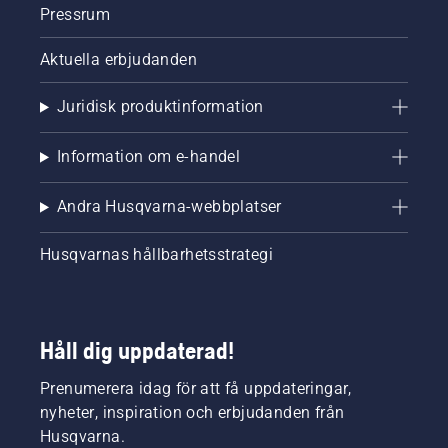
Pressrum
Minimalt underhåll jämfört med bensindrivna 
verktyg
Aktuella erbjudanden
Pålitlig klippstyrka för olika typer av häckar
Juridisk produktinformation
Viktiga funktioner att tänka på
Information om e-handel
Andra Husqvarna-webbplatser
Batterikraft och drifttid – ger stöd för längre och 
Husqvarnas hållbarhetsstrategi
mer krävande häckklippning
Klingans längd, tandspalt och klippkapacitet – 
påverkar effektiviteten och förmågan att klippa 
Håll dig uppdaterad!
tjockare grenar
Prenumerera idag för att få uppdateringar,
Vikt och ergonomi – ger bekvämare användning 
nyheter, inspiration och erbjudanden från
vid längre arbetspass
Husqvarna.