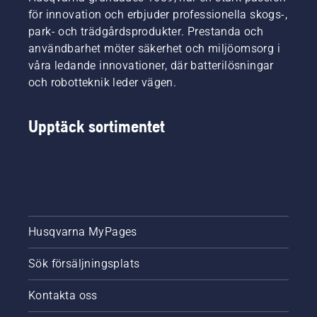
för innovation och erbjuder professionella skogs-,
park- och trädgårdsprodukter. Prestanda och
För de flesta användare ger sladdlösa häcksaxar 
användbarhet möter säkerhet och miljöomsorg i
en bra balans mellan prestanda och 
våra ledande innovationer, där batterilösningar
användarvänlighet.
och robotteknik leder vägen.
Kompakta sladdlösa häcksaxar ger god kontroll 
vid arbete med mindre häckar och regelbunden 
Upptäck sortimentet
trimning, medan kraftfullare batteridrivna 
häcksaxar hanterar täta häckar och större 
häckytor mer effektivt.
Viktiga fördelar:
Husqvarna MyPages
Sladdlös frihet och enkel förflyttning
Sök försäljningsplats
Lägre ljudnivåer för användning i bostadsmiljöer
Kontakta oss
Låg vikt och ergonomisk hantering