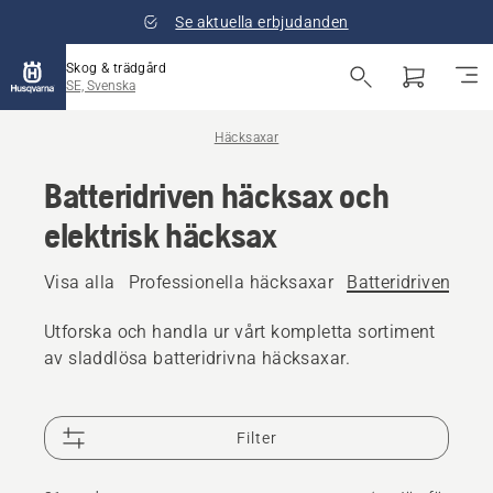
Se aktuella erbjudanden
Skog & trädgård
SE, Svenska
Häcksaxar
Batteridriven häcksax och
elektrisk häcksax
Visa alla
Professionella häcksaxar
Batteridriven häc
Utforska och handla ur vårt kompletta sortiment
av sladdlösa batteridrivna häcksaxar.
Filter