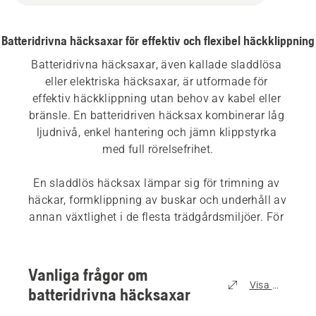
Batteridrivna häcksaxar för effektiv och flexibel häckklippning
Batteridrivna häcksaxar, även kallade sladdlösa 
eller elektriska häcksaxar, är utformade för 
effektiv häckklippning utan behov av kabel eller 
bränsle. En batteridriven häcksax kombinerar låg 
ljudnivå, enkel hantering och jämn klippstyrka 
med full rörelsefrihet.
En sladdlös häcksax lämpar sig för trimning av 
häckar, formklippning av buskar och underhåll av 
annan växtlighet i de flesta trädgårdsmiljöer. För 
normalt hemmabruk och regelbunden 
häckskötsel är batteridrivna häcksaxar en 
praktisk och användarvänlig lösning. Jämfört 
Vanliga frågor om
med bensindrivna alternativ är de tystare och 
Visa alla
batteridrivna häcksaxar
lättare och kräver mindre underhåll.