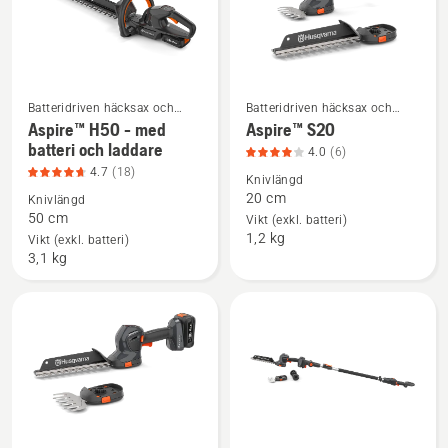
Batteridriven häcksax och
Batteridriven häcksax och
Se
Se
elektrisk häcksax
elektrisk häcksax
Aspire™ H50 - med
Aspire™ S20
mer
mer
batteri och laddare
4.0
(6)
information
information
4.7
(18)
Knivlängd
om
om
20 cm
Knivlängd
Aspire™
Aspire™
50 cm
Vikt (exkl. batteri)
1,2 kg
H50
S20,
Vikt (exkl. batteri)
3,1 kg
-
produktbetyg
med
4
batteri
av
och
5
laddare,
produktbetyg
4.7
av