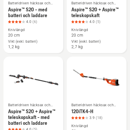
5
Batteridriven häcksax och
Batteridriven häcksax och
Se
Se
elektrisk häcksax
elektrisk häcksax
Aspire™ S20 - med
Aspire™ S20 + Aspire™
mer
mer
batteri och laddare
teleskopskaft
information
information
4.0
(6)
4.0
(5)
om
om
Knivlängd
Knivlängd
Aspire™
Aspire™
20 cm
20 cm
S20
S20
Vikt (exkl. batteri)
Vikt (exkl. batteri)
1,2 kg
2,7 kg
-
+
med
Aspire™
batteri
teleskopskaft,
och
produktbetyg
laddare,
4
produktbetyg
av
4
5
av
5
Batteridriven häcksax och
Batteridriven häcksax och
elektrisk häcksax
elektrisk häcksax
Aspire™ S20 + Aspire™
120iTK4-H
Se
Se
teleskopskaft - med
3.9
(18)
mer
mer
batteri och laddare
information
information
Knivlängd
4.0
(5)