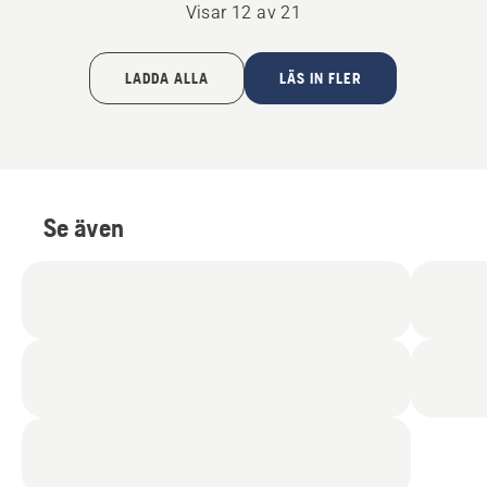
Visar 12 av 21
av
5
5
LADDA ALLA
LÄS IN FLER
Se även