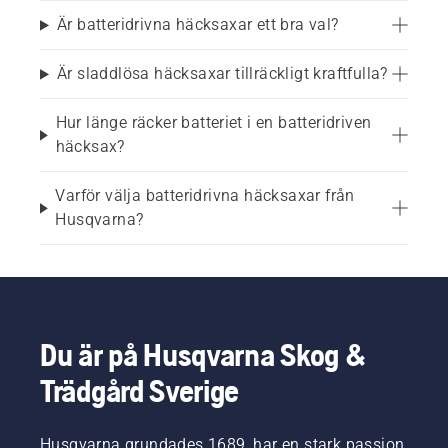
Är batteridrivna häcksaxar ett bra val?
Lämpar sig för:
Är sladdlösa häcksaxar tillräckligt kraftfulla?
Små och stora trädgårdar
Hur länge räcker batteriet i en batteridriven
häcksax?
Regelbunden häcktrimning och häckklippning
Varför välja batteridrivna häcksaxar från
Bostadsområden där låg ljudnivå är viktig
Husqvarna?
Formklippning av buskar och underhåll av annan 
växtlighet
Täta och snabbväxande häckar
Du är på Husqvarna Skog &
Varför välja en batteridriven 
Trädgård Sverige
häcksax?
Husqvarna grundades 1689, har en stark passion