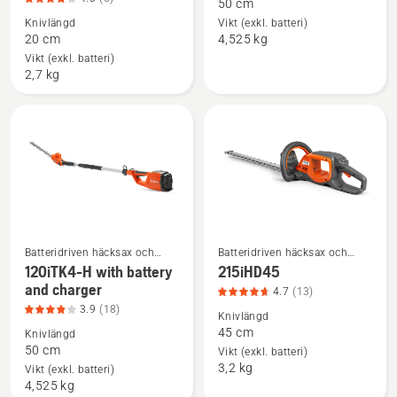
50 cm
om
om
Knivlängd
Vikt (exkl. batteri)
Aspire™
120iTK4-
20 cm
4,525 kg
S20
H,
Vikt (exkl. batteri)
+
produktbetyg
2,7 kg
Aspire™
3.9
teleskopskaft
av
-
5
med
batteri
och
laddare,
produktbetyg
Batteridriven häcksax och
Batteridriven häcksax och
4
Se
Se
elektrisk häcksax
elektrisk häcksax
120iTK4-H with battery
215iHD45
av
mer
mer
and charger
4.7
(13)
5
information
information
3.9
(18)
Knivlängd
om
om
45 cm
Knivlängd
120iTK4-
215iHD45,
50 cm
Vikt (exkl. batteri)
3,2 kg
H
produktbetyg
Vikt (exkl. batteri)
4,525 kg
with
4.7