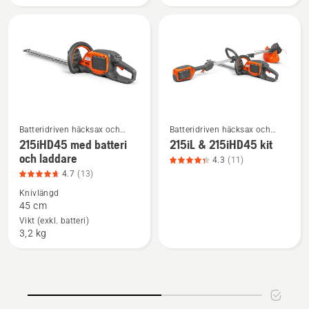
battery
av
and
5
charger,
produktbetyg
3.9
av
5
Batteridriven häcksax och
Batteridriven häcksax och
Se
Se
elektrisk häcksax
elektrisk häcksax
215iHD45 med batteri
215iL & 215iHD45 kit
mer
mer
och laddare
4.3
(11)
information
information
4.7
(13)
om
om
Knivlängd
215iHD45
215iL
45 cm
med
&
Vikt (exkl. batteri)
3,2 kg
batteri
215iHD45
och
kit,
laddare,
produktbetyg
produktbetyg
4.3
4.7
av