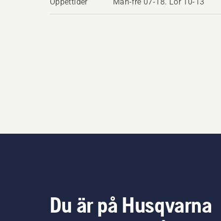
Öppettider
Mån-fre 07-18. Lör 10-13
Du är på Husqvarna