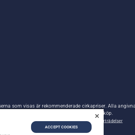
iserna som visas är rekommenderade cirkapriser. Alla angivna
s) om inte produkten är tillgänglig för direkt köp.
nde
Företagsinformation
Rapportera misstänkta överträdelser
ACCEPT COOKIES