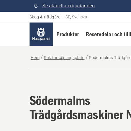
Se aktuella erbjudanden
Skog & trädgård
–
SE, Svenska
Produkter
Reservdelar och til
Hem
Sök försäljningsplats
Södermalms Trädgår
Södermalms
Trädgårdsmaskiner 