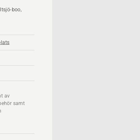
tsjö-boo,
plats
nt av
lbehör samt
h