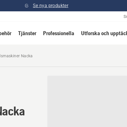
Se nya produkter
S
lbehör
Tjänster
Professionella
Utforska och upptäc
dsmaskiner Nacka
Nacka