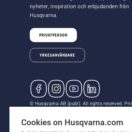
nyheter, inspiration och erbjudanden från
Husqvarna.
PRIVATPERSON
YRKESANVÄNDARE
© Husqvarna AB (publ). All rights reserved. Pr
är rekommenderade försäljningspriser (inkl. mom
Cookiepolicy
Användningsvillkor
Sekretessmeddela
Cookies on Husqvarna.com