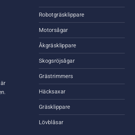
Robotgräsklippare
Motorsågar
Åkgräsklippare
Skogsröjsågar
Grästrimmers
där
Häcksaxar
en.
Gräsklippare
Lövblåsar
,