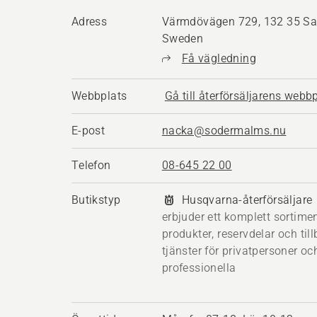
Adress
Värmdövägen 729, 132 35 Sal
Sweden
Få vägledning
Webbplats
Gå till återförsäljarens webb
E-post
nacka@sodermalms.nu
Telefon
08-645 22 00
Butikstyp
Husqvarna-återförsäljare
erbjuder ett komplett sortime
produkter, reservdelar och til
tjänster för privatpersoner oc
professionella