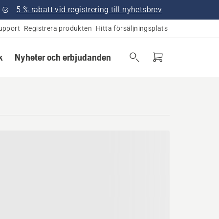
5 % rabatt vid registrering till nyhetsbrev
upport
Registrera produkten
Hitta försäljningsplats
k
Nyheter och erbjudanden