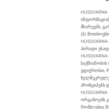
HUSQVARNA ა
ინფორმაციას
მხარეებს, გა
(ბ) მოთხოვნ
HUSQVARNA-ს
პირადი უსაფ
HUSQVARNA-ს
საქმიანობის
ვფიქრობთ, რ
ხელშეკრულე
პრინციპებს 
HUSQVARNA ი
ორგანოებს კო
რომლებიც შე