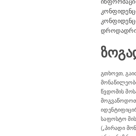
ინფორმაციი
კონფიდენცი
კონფიდენც
დროდადრო,
ზოგა
გთხოვთ, გაი
მონაწილეობი
წვდომის მოს
მოგვაწოდოთ
იდენტიფიცირ
საფოსტო მის
(„პირადი მო