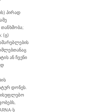
ის) პირად
ამე
თ თანხმობა;
 (ც)
მხმარებლების
რომლებთანაც
ის ან ჩვენი
ად
ბის
ატურ დონეს.
ელისუფლებო
ვობებს,
ARNA-ს