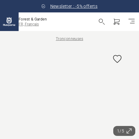
Newsletter : -5% offerts
Forest & Garden
FR, Français
Tronçonneuses
1/5