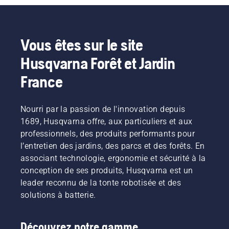
que vous
aux plus
en ferez.
petits
Les
détails.
réponses
Ici, les
Vous êtes sur le site
vous
spécialistes
aideront
produits
Husqvarna Forêt et Jardin
à choisir
Mathilda
la taille
Arvidsson
France
et le type
et Jan
de
Leijon
tronçonneuse
passent
Nourri par la passion de l'innovation depuis
adaptés.
en revue
1689, Husqvarna offre, aux particuliers et aux
certaines
professionnels, des produits performants pour
des
l’entretien des jardins, des parcs et des forêts. En
améliorations
associant technologie, ergonomie et sécurité à la
majeures.
conception de ses produits, Husqvarna est un
leader reconnu de la tonte robotisée et des
solutions à batterie.
Découvrez notre gamme