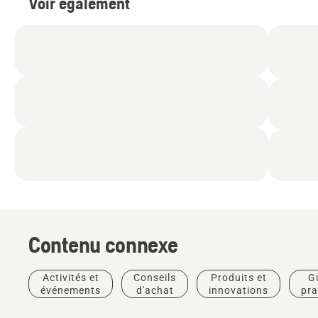
Voir également
Produits
Contenu connexe
et
innovations
T542i XP®
Activités et
Conseils
Produits et
G
– La
événements
d'achat
innovations
pra
première
tronçonneuse
Solutions