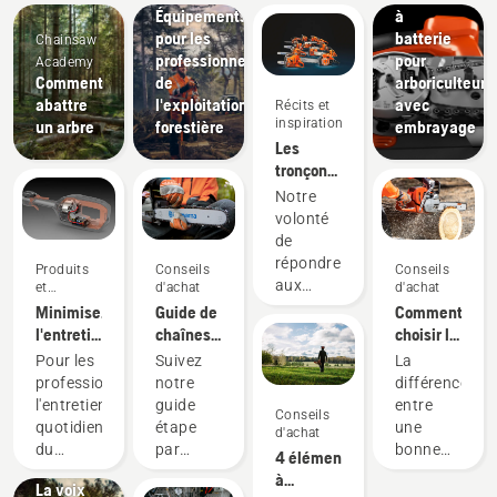
Équipements
à
pour les
batterie
Chainsaw
professionnels
pour
Academy
Comment
de
arboriculteur
abattre
l'exploitation
avec
Récits et
inspiration
un arbre
forestière
embrayage
Les
tronçonneuses
Husqvarna,
Notre
inspirées
volonté
par nos
de
utilisateurs
répondre
Produits
Conseils
Conseils
depuis
aux
et
d'achat
d'achat
1959
innovations
exigences
Minimisez
Guide de
Comment
réelles
l'entretien
chaînes
choisir la
des
grâce
et guide-
tronçonneuse
Pour les
Suivez
La
travailleurs
aux
chaînes
la plus
professionnels,
notre
différence
forestiers
outils à
adaptée
l'entretien
guide
entre
Conseils
nous a
batterie
à vos
Récits et
quotidien
étape
une
d'achat
poussés
besoins
inspiration
du
par
bonne
4 éléments
à créer
Husqvarna Tree talks :
moteur
étape
tronçonneuse
à
certaines
La voix
est l'une
facile à
et la