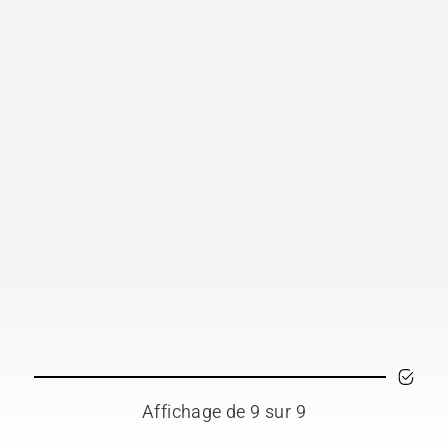
lubrification de votre ch
de tronçonneuse fonctio
correctement. Vérifiez
d'abord le niveau d'huile
Démarrez la tronçonneu
et assurez-vous que le fr
de chaîne est desserré.
Faites tourner le moteur
la tronçonneuse à quelq
centimètres du tronc d'u
arbre. La présence d'huil
projetée sur le tronc ind
que le système de
lubrification fonctionne.
Affichage de 9 sur 9