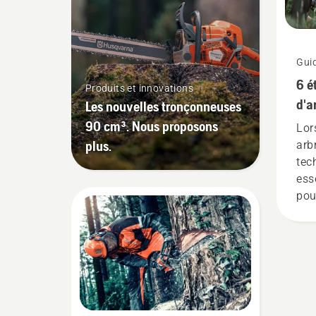
Gui
6 é
Produits et innovations
d'a
Les nouvelles tronçonneuses
90 cm³. Nous proposons
Lor
plus.
arb
tec
ess
pou
env
sûr
êtr
trav