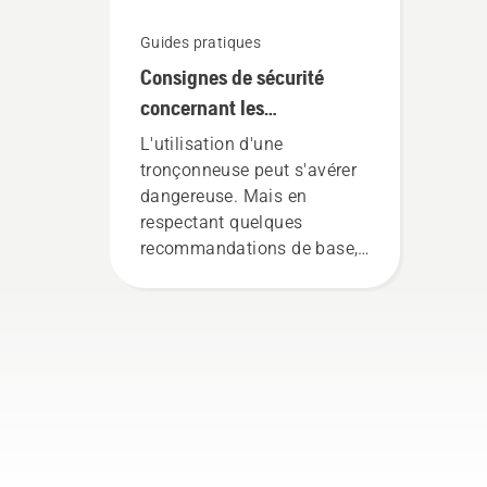
Guides pratiques
Consignes de sécurité
concernant les
tronçonneuses
L'utilisation d'une
tronçonneuse peut s'avérer
dangereuse. Mais en
respectant quelques
recommandations de base,
vous pourrez écarter tout
risque d'insécurité et vous
concentrer pleinement sur la
tâche à accomplir.