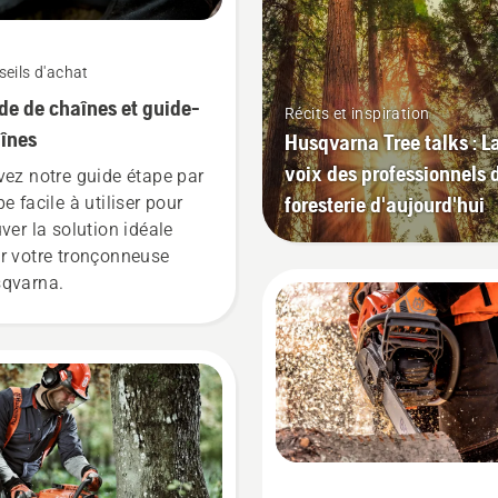
eils d'achat
de de chaînes et guide-
Récits et inspiration
înes
Husqvarna Tree talks : L
voix des professionnels 
vez notre guide étape par
foresterie d'aujourd'hui
e facile à utiliser pour
uver la solution idéale
r votre tronçonneuse
qvarna.