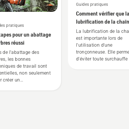
Guides pratiques
Comment vérifier que l
lubrification de la chaî
des pratiques
fonctionne sur votre
La lubrification de la ch
tapes pour un abattage
tronçonneuse
est importante lors de
rbres réussi
l'utilisation d'une
tronçonneuse. Elle perm
s de l'abattage des
d'éviter toute surchauffe
res, les bonnes
la chaîne lors de la coup
hniques de travail sont
de s'assurer qu'elle se
entielles, non seulement
déplace autour du guide
r créer un
chaîne sans friction. Cel
ironnement de travail
prolonge la durée de vie
, mais également pour
guide-chaîne et de la
e plus efficace dans son
chaîne. Suivez les
ail.
instructions de cette cou
vidéo pour savoir comm
vérifier que le système d