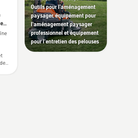
Outils pour l'aménagement
a
paysager, équipement pour
ne
l'aménagement paysager
professionnel et équipement
aîne
pour l'entretien des pelouses
et
 de
e et
-
a
 du
rte
ent
e