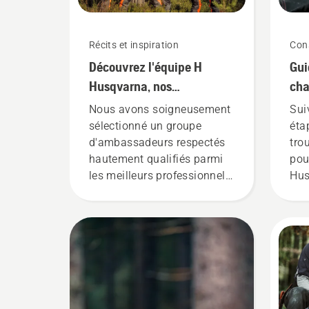
Récits et inspiration
Cons
Découvrez l'équipe H
Gui
Husqvarna, nos
cha
utilisateurs les plus
Nous avons soigneusement
Sui
exigeants
sélectionné un groupe
étap
d'ambassadeurs respectés
tro
hautement qualifiés parmi
pou
les meilleurs professionnels
Hus
des parcs et forêts dans le
monde. Ils constituent notre
équipe H, et ce sont nos
utilisateurs les plus
exigeants.