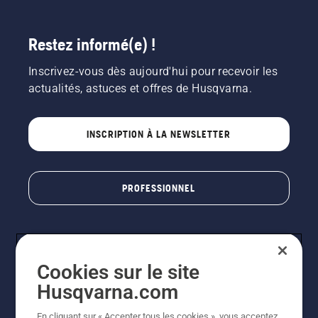
le frein
de
chaîne
Restez informé(e) !
est
desserré.
Inscrivez-vous dès aujourd'hui pour recevoir les
Faites
actualités, astuces et offres de Husqvarna.
tourner
le
moteur
INSCRIPTION À LA NEWSLETTER
de la
tronçonneuse
à
quelques
PROFESSIONNEL
centimètres
du tronc
d'un
arbre. La
présence
d'huile
Cookies sur le site
projetée
Husqvarna.com
sur le
tronc
En cliquant sur « Accepter tous les cookies », vous acceptez