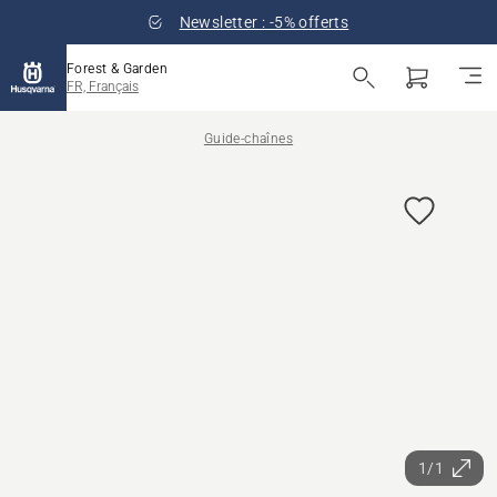
Newsletter : -5% offerts
Forest & Garden
FR, Français
Guide-chaînes
1/1