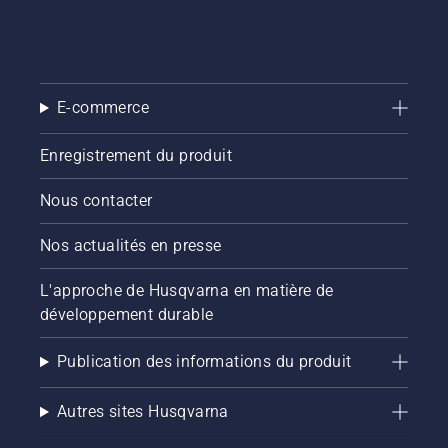
savoir
comment
vérifier
que le
système
de
E-commerce
lubrification
de votre
Enregistrement du produit
chaîne
de
Nous contacter
tronçonneuse
fonctionne
correctement.
Nos actualités en presse
Vérifiez
d'abord
L'approche de Husqvarna en matière de
le niveau
développement durable
d'huile.
Démarrez
Publication des informations du produit
la
tronçonneuse
et
Autres sites Husqvarna
assurez-
vous que