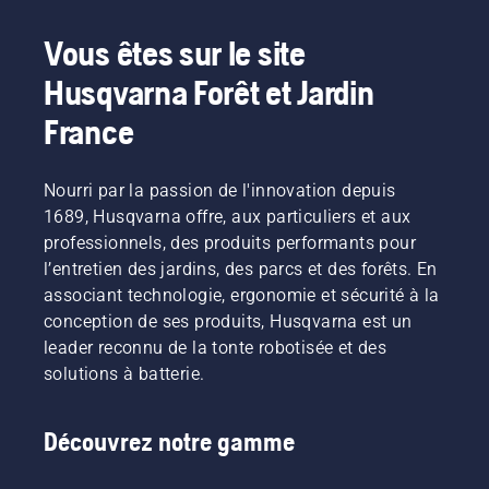
déplace
risque
autour
d'insécurité
Vous êtes sur le site
du
et vous
guide-
Husqvarna Forêt et Jardin
concentrer
chaîne
pleinement
sans
France
sur la
friction.
tâche à
Cela
accomplir.
prolonge
Nourri par la passion de l'innovation depuis
la durée
1689, Husqvarna offre, aux particuliers et aux
de vie du
professionnels, des produits performants pour
guide-
l’entretien des jardins, des parcs et des forêts. En
chaîne et
associant technologie, ergonomie et sécurité à la
de la
chaîne.
conception de ses produits, Husqvarna est un
Suivez
leader reconnu de la tonte robotisée et des
les
solutions à batterie.
instructions
de cette
courte
Découvrez notre gamme
vidéo
pour