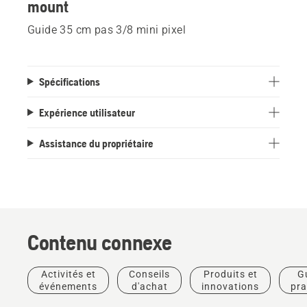
mount
Guide 35 cm pas 3/8 mini pixel
Spécifications
Expérience utilisateur
Assistance du propriétaire
Contenu connexe
Produits
Activités et
Conseils
Produits et
G
Aménagement
Récits et
Produits
et
événements
d'achat
innovations
pra
paysager
inspiration
et
innovations
Outils