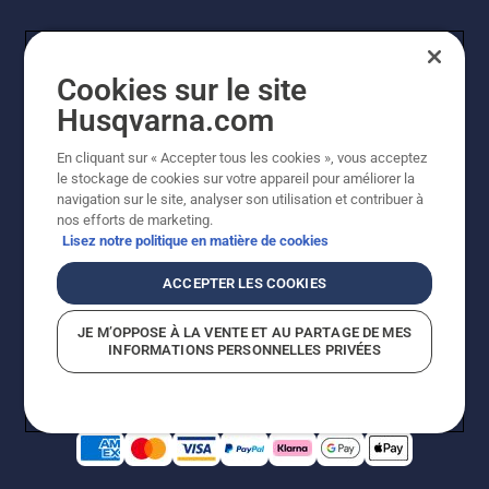
Cookies sur le site
Husqvarna.com
En cliquant sur « Accepter tous les cookies », vous acceptez
le stockage de cookies sur votre appareil pour améliorer la
© Husqvarna AB (publ). Tous droits réservés. Les prix
navigation sur le site, analyser son utilisation et contribuer à
indiqués sont des prix de vente conseillés. Photos non
nos efforts de marketing.
contractuelles. Tous les prix indiqués sont des prix de
Lisez notre politique en matière de cookies
vente recommandés (TVA incluse), sauf si le produit est
disponible pour un achat direct.
ACCEPTER LES COOKIES
Conditions générales de vente
Politique de retour
Mentions légales
Politique relative aux cookies
JE M’OPPOSE À LA VENTE ET AU PARTAGE DE MES
Conditions d'utilisation
Avis de confidentialité
INFORMATIONS PERSONNELLES PRIVÉES
Égalité hommes femmes
Signalement de violations présumées