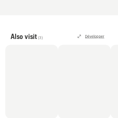
5
Also visit
Développer
(
3
)