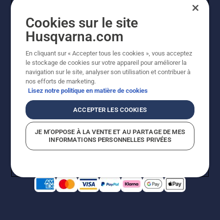
Cookies sur le site
Husqvarna.com
En cliquant sur « Accepter tous les cookies », vous acceptez
le stockage de cookies sur votre appareil pour améliorer la
© Husqvarna AB (publ). Tous droits réservés. Les prix
navigation sur le site, analyser son utilisation et contribuer à
indiqués sont des prix de vente conseillés. Photos non
nos efforts de marketing.
contractuelles. Tous les prix indiqués sont des prix de
Lisez notre politique en matière de cookies
vente recommandés (TVA incluse), sauf si le produit est
disponible pour un achat direct.
ACCEPTER LES COOKIES
Conditions générales de vente
Politique de retour
Mentions légales
Politique relative aux cookies
JE M’OPPOSE À LA VENTE ET AU PARTAGE DE MES
Conditions d'utilisation
Avis de confidentialité
INFORMATIONS PERSONNELLES PRIVÉES
Égalité hommes femmes
Signalement de violations présumées