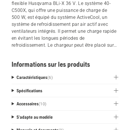
flexible Husqvarna BLi-X 36 V. Le système 40-
C500X, qui offre une puissance de charge de
500 W, est équipé du système ActiveCool, un
système de refroidissement par air actif avec
ventilateurs intégrés. Il permet une charge rapide
en évitant les longues périodes de
refroidissement. Le chargeur peut être placé sur
un bureau ou une étagère ou facilement fixé au
mur à l'aide d'un support de montage mural,
Informations sur les produits
disponible en tant qu'accessoire.
Caractéristiques
(
6
)
Spécifications
Accessoires
(
10
)
S'adapte au modèle
Manuels et documents