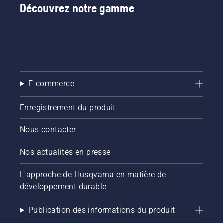
fine. Il
nombreux
Découvrez notre gamme
vous
pays.
suffit
d'appuyer
sur un
bouton
du
coupe-
E-commerce
bordures
à
batterie
Enregistrement du produit
pour
activer
Nous contacter
et
désactiver
Nos actualités en presse
le mode
savE.
L'approche de Husqvarna en matière de
développement durable
Publication des informations du produit