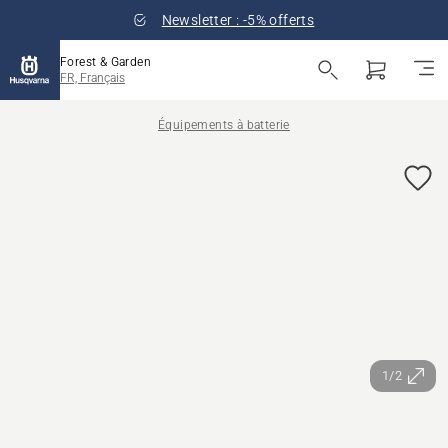
Newsletter : -5% offerts
Forest & Garden
FR, Français
Équipements à batterie
1/2