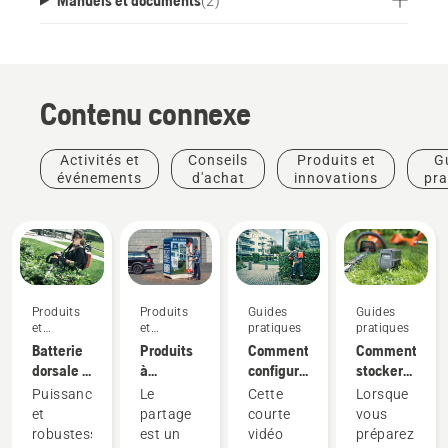
(
2
)
Contenu connexe
Activités et
Conseils
Produits et
G
événements
d'achat
innovations
pra
Produits
Produits
Guides
Guides
et
et
pratiques
pratiques
innovations
innovations
Batterie
Produits
Comment
Comment
dorsale :
à
configurer
stocker
Une
batterie
et
votre
Puissance
Le
Cette
Lorsque
révolution
à
installer
batterie
et
partage
courte
vous
pour les
partager
correctement
Husqvarna
robustesse,
est un
vidéo
préparez