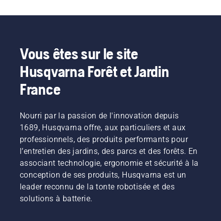
régime
perturber
supérieure »,
jardin, et
plus
de la tête
leur
explique
nous
confortable
de
travail.
Johan
proposons
et réduit
désherbage
Grâce
Svennung,
désormais
la
à plein
aux
responsable
à nos
fatigue
Vous êtes sur le site
régime,
produits
produit
clients
lors de
Husqvarna Forêt et Jardin
tout en
alimentés
pour les
de
l'utilisation,
conservant
par
machines
partager
ce qui
France
le couple
batterie,
portatives
nos
vous
pour
ce
électriques
machines
permet
permettre
problème
et à
à
de
Nourri par la passion de l'innovation depuis
à
est
batterie
batterie
travailler
l'utilisateur
1689, Husqvarna offre, aux particuliers et aux
considérablement
chez
en les
plus
de
réduit.
Husqvarna.
louant
longtemps
professionnels, des produits performants pour
préserver
via des
sans
l’entretien des jardins, des parcs et des forêts. En
la durée
cabanes
interruption.
associant technologie, ergonomie et sécurité à la
de vie de
à outils
conception de ses produits, Husqvarna est un
la
numériques
batterie
leader reconnu de la tonte robotisée et des
appelées
lors de la
« Tools
solutions à batterie.
coupe
for You »
d'herbe
dans de