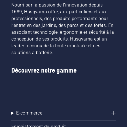
permettre
problème
et à
à
de
Nourri par la passion de l'innovation depuis
à
est
batterie
batterie
travailler
l'utilisateur
1689, Husqvarna offre, aux particuliers et aux
considérablement
chez
en les
plus
de
réduit.
Husqvarna.
louant
longtemps
professionnels, des produits performants pour
préserver
via des
sans
l’entretien des jardins, des parcs et des forêts. En
la durée
cabanes
interruption.
associant technologie, ergonomie et sécurité à la
de vie de
à outils
conception de ses produits, Husqvarna est un
la
numériques
batterie
leader reconnu de la tonte robotisée et des
appelées
lors de la
« Tools
solutions à batterie.
coupe
for You »
d'herbe
dans de
fine. Il
nombreux
Découvrez notre gamme
vous
pays.
suffit
d'appuyer
sur un
bouton
du
coupe-
E-commerce
bordures
à
batterie
Enregistrement du produit