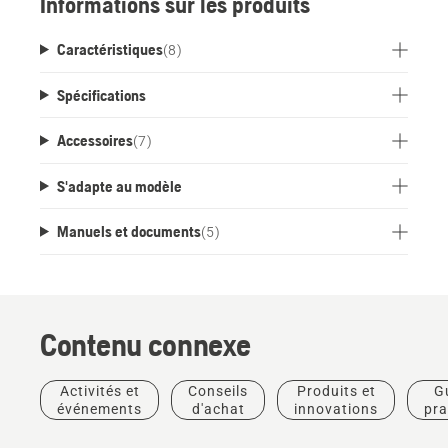
Informations sur les produits
météorologiques et avec tous les équipements
professionnels Husqvarna 36 V. Le système
Caractéristiques
(
8
)
ActiveCool refroidit la batterie pendant le
fonctionnement et la charge. Compatible avec
Spécifications
tous les produits du système de batterie flexible
Husqvarna BLi-X de 36 V, avec conception en
Accessoires
(
7
)
travers du corps. Compatible avec Husqvarna
Fleet Services™.
S'adapte au modèle
Manuels et documents
(
5
)
Contenu connexe
Activités et
Conseils
Produits et
G
événements
d'achat
innovations
pra