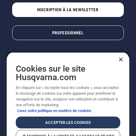
INSCRIPTION À LA NEWSLETTER
PROFESSIONNEL
Cookies sur le site
Husqvarna.com
En cliquant sur « Accepter tous les cookies », vous acceptez
le stockage de cookies sur votre appareil pour améliorer la
© Husqvarna AB (publ). Tous droits réservés. Les prix
navigation sur le site, analyser son utilisation et contribuer à
indiqués sont des prix de vente conseillés. Photos non
nos efforts de marketing.
contractuelles. Tous les prix indiqués sont des prix de
Lisez notre politique en matière de cookies
vente recommandés (TVA incluse), sauf si le produit est
disponible pour un achat direct.
ACCEPTER LES COOKIES
Conditions générales de vente
Politique de retour
Mentions légales
Politique relative aux cookies