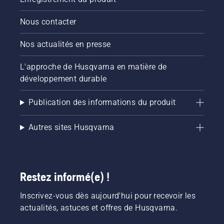
pour
activer
Nous contacter
et
désactiver
Nos actualités en presse
le mode
savE.
L'approche de Husqvarna en matière de
développement durable
Publication des informations du produit
Autres sites Husqvarna
Restez informé(e) !
Inscrivez-vous dès aujourd'hui pour recevoir les
actualités, astuces et offres de Husqvarna.