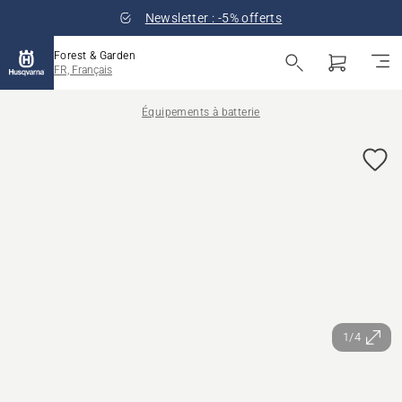
Newsletter : -5% offerts
Forest & Garden
FR, Français
Équipements à batterie
1/4