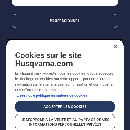
PROFESSIONNEL
Cookies sur le site
Husqvarna.com
En cliquant sur « Accepter tous les cookies », vous acceptez
le stockage de cookies sur votre appareil pour améliorer la
© Husqvarna AB (publ). Tous droits réservés. Les prix
navigation sur le site, analyser son utilisation et contribuer à
indiqués sont des prix de vente conseillés. Photos non
nos efforts de marketing.
contractuelles. Tous les prix indiqués sont des prix de
Lisez notre politique en matière de cookies
vente recommandés (TVA incluse), sauf si le produit est
disponible pour un achat direct.
ACCEPTER LES COOKIES
Conditions générales de vente
Politique de retour
Mentions légales
Politique relative aux cookies
JE M’OPPOSE À LA VENTE ET AU PARTAGE DE MES
Conditions d'utilisation
Avis de confidentialité
INFORMATIONS PERSONNELLES PRIVÉES
Égalité hommes femmes
Signalement de violations présumées