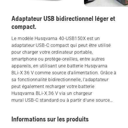
Adaptateur USB bidirectionnel léger et
compact.
Le modèle Husqvarna 40-USB150X est un
adaptateur USB-C compact qui peut être utilisé
pour charger votre ordinateur portable,
smartphone ou protège-oreilles, entre autres
appareils, en utilisant une batterie Husqvarna
BLi-X 36 V comme source d'alimentation. Grâce à
sa fonctionnalité bidirectionnelle, l'adaptateur
peut également recharger votre batterie
Husqvarna BLi-X 36 V via un chargeur
mural USB-C standard ou à partir d'une source
d'alimentation CC compatible USB, comme une
batterie ou un mini-chargeur solaire. Grâce à sa
Informations sur les produits
conception robuste, cet adaptateur est un gadget
utile pour les professionnels sur le terrain. Il fait