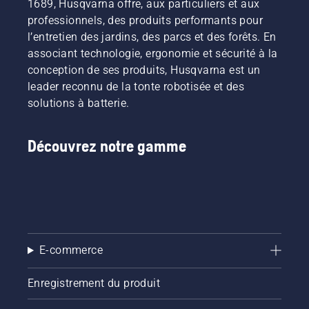
1689, Husqvarna offre, aux particuliers et aux
considérablement
chez
en les
plus
lors de la
réduit.
Husqvarna.
louant
longtemps
professionnels, des produits performants pour
coupe
via des
sans
l’entretien des jardins, des parcs et des forêts. En
d'herbe
cabanes
interruption.
fine. Il
associant technologie, ergonomie et sécurité à la
à outils
vous
conception de ses produits, Husqvarna est un
numériques
suffit
leader reconnu de la tonte robotisée et des
appelées
d'appuyer
« Tools
solutions à batterie.
sur un
for You »
bouton
dans de
du
nombreux
Découvrez notre gamme
coupe-
pays.
bordures
à
batterie
pour
activer
et
désactiver
E-commerce
le mode
savE.
Enregistrement du produit