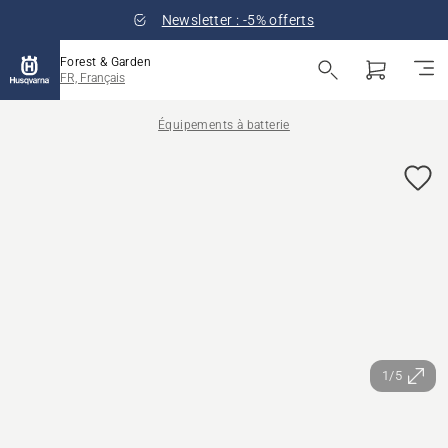
Newsletter : -5% offerts
Forest & Garden
FR, Français
Équipements à batterie
1/5