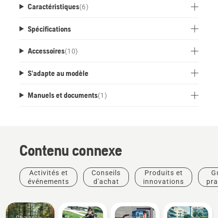
Caractéristiques
(
6
)
partie du système flexible de batterie
Husqvarna BLi-X 36 V.
Spécifications
Accessoires
(
10
)
S'adapte au modèle
Manuels et documents
(
1
)
Contenu connexe
Activités et
Conseils
Produits et
G
événements
d'achat
innovations
pra