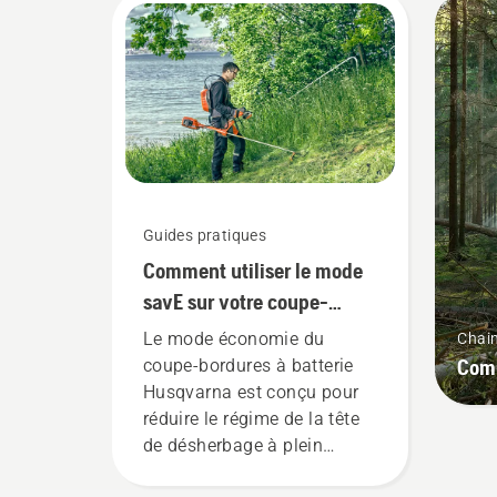
puissance supérieure »,
exc
explique Johan Svennung,
out
responsable produit pour les
pro
machines portatives
cli
électriques et à batterie
mac
chez Husqvarna.
lou
out
« T
nom
Guides pratiques
Comment utiliser le mode
savE sur votre coupe-
bordures à batterie
Le mode économie du
Chai
Comm
coupe-bordures à batterie
Husqvarna est conçu pour
réduire le régime de la tête
de désherbage à plein
régime, tout en conservant