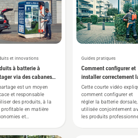
uits et innovations
Guides pratiques
duits à batterie à
Comment configurer et
tager via des cabanes à
installer correctement l
ils numériques
batterie dorsale
partage est un moyen
Cette courte vidéo expli
icace et responsable
comment configurer et
iliser des produits, à la
régler la batterie dorsale,
s profitable en matière
utilisée conjointement a
conomies et
les produits professionn
nvironnement. Nous
à batterie Husqvarna. U
sons qu'il s'agit d'une
batterie dorsale bien aju