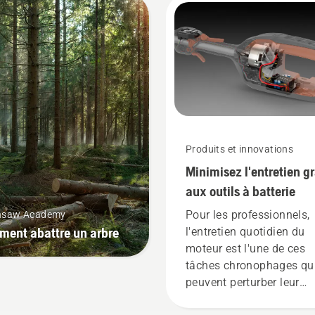
ellente solution pour les
garantit une installation
ils de jardin, et nous
plus confortable et réduit
posons désormais à nos
fatigue lors de l'utilisatio
ents de partager nos
ce qui vous permet de
hines à batterie en les
travailler plus longtemps
ant via des cabanes à
sans interruption.
ils numériques appelées
ools for You » dans de
breux pays.
Produits et innovations
Minimisez l'entretien g
aux outils à batterie
Pour les professionnels,
nsaw Academy
ent abattre un arbre
l'entretien quotidien du
moteur est l'une de ces
tâches chronophages qu
peuvent perturber leur
travail. Grâce aux produi