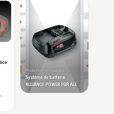
 la
n,
râce
Produits et innovations
Système de batterie
ALLIANCE POWER FOR ALL
i
ts