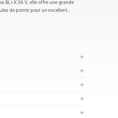
 BLi-X 36 V, elle offre une grande
llules de pointe pour un excellent
, sa conception IPX4 la rend résistante
sure un refroidissement optimal de la
 charge, optimisant ainsi ses
ie. Compatible avec les services