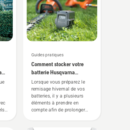
Guides pratiques
Comment stocker votre
a
batterie Husqvarna
pendant l'hiver
que
Lorsque vous préparez le
remisage hivernal de vos
batteries, il y a plusieurs
vec
éléments à prendre en
els
compte afin de prolonger
ne
leur durée de vie.
stée