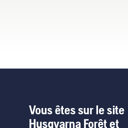
le couple pour permettre à
l'utilisateur de préserver la
durée de vie de la batterie
lors de la coupe d'herbe
fine. Il vous suffit d'appuyer
sur un bouton du coupe-
bordures à batterie pour
activer et désactiver le mode
savE.
Vous êtes sur le site
Husqvarna Forêt et