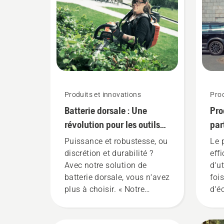
Produits et innovations
Prod
Batterie dorsale : Une
Pro
révolution pour les outils
par
électriques portatifs sur
out
Puissance et robustesse, ou
Le 
batterie
discrétion et durabilité ?
eff
Avec notre solution de
d'ut
batterie dorsale, vous n'avez
foi
plus à choisir. « Notre
d'é
gamme de produits à
d'e
batterie passe à la
pen