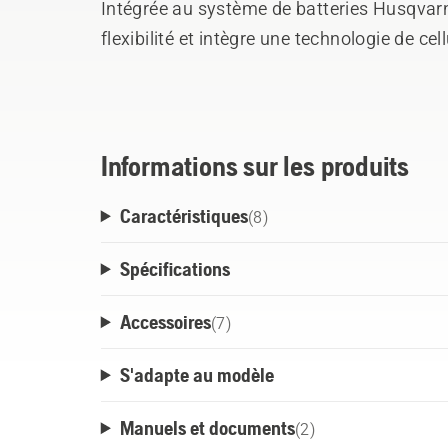
Intégrée au système de batteries Husqvarna
flexibilité et intègre une technologie de ce
rapport poids/capacité. Robuste et durable
aux intempéries. Le système ActiveCool as
batterie pendant son fonctionnement et sa
performances et prolongeant sa durée de v
Informations sur les produits
Husqvarna Fleet Services.
Caractéristiques
(
8
)
Spécifications
Accessoires
(
7
)
S'adapte au modèle
Manuels et documents
(
2
)