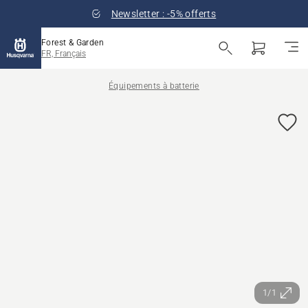
Newsletter : -5% offerts
Forest & Garden
FR, Français
Équipements à batterie
1/1