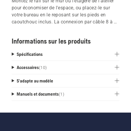
Montez le rail sur le mur ou l'étagère de l'atelier
pour économiser de l'espace, ou placez-le sur
votre bureau en le reposant sur les pieds en
caoutchouc inclus. La connexion par câble 8 à 1
ne nécessite qu'une seule prise murale pour
l'alimentation. Le produit n'inclut pas les
Informations sur les produits
chargeurs et les batteries.
Spécifications
Accessoires
(
10
)
S'adapte au modèle
Manuels et documents
(
1
)