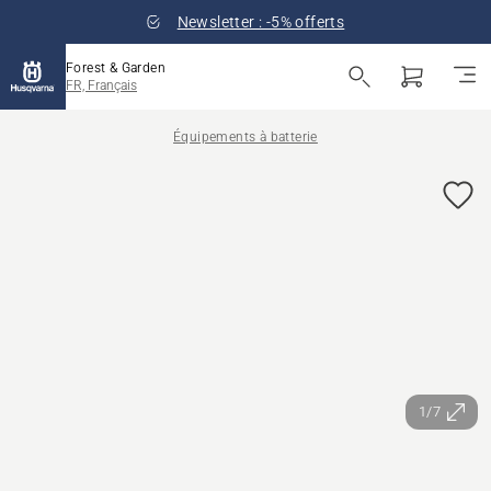
Newsletter : -5% offerts
Forest & Garden
FR, Français
Équipements à batterie
1/7