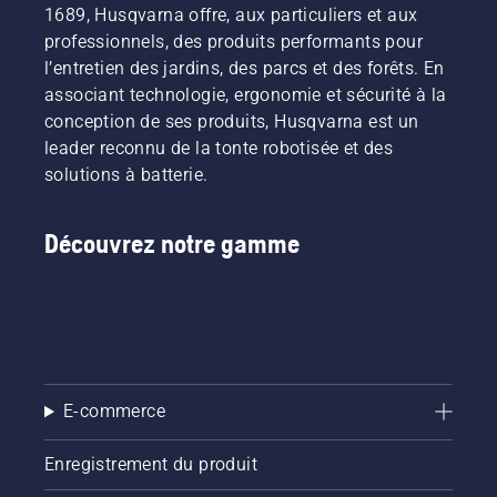
l'utilisateur
1689, Husqvarna offre, aux particuliers et aux
considérablement
chez
en les
plus
de
réduit.
Husqvarna.
louant
longtemps
professionnels, des produits performants pour
préserver
via des
sans
l’entretien des jardins, des parcs et des forêts. En
la durée
cabanes
interruption.
associant technologie, ergonomie et sécurité à la
de vie de
à outils
conception de ses produits, Husqvarna est un
la
numériques
batterie
leader reconnu de la tonte robotisée et des
appelées
lors de la
« Tools
solutions à batterie.
coupe
for You »
d'herbe
dans de
fine. Il
nombreux
Découvrez notre gamme
vous
pays.
suffit
d'appuyer
sur un
bouton
du
coupe-
E-commerce
bordures
à
batterie
Enregistrement du produit
pour