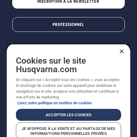
INSCRIPTION À LA NEWSLETTER
PROFESSIONNEL
Cookies sur le site
Husqvarna.com
En cliquant sur « Accepter tous les cookies », vous acceptez
le stockage de cookies sur votre appareil pour améliorer la
© Husqvarna AB (publ). Tous droits réservés. Les prix
navigation sur le site, analyser son utilisation et contribuer à
indiqués sont des prix de vente conseillés. Photos non
nos efforts de marketing.
contractuelles. Tous les prix indiqués sont des prix de
Lisez notre politique en matière de cookies
vente recommandés (TVA incluse), sauf si le produit est
disponible pour un achat direct.
ACCEPTER LES COOKIES
Conditions générales de vente
Politique de retour
Mentions légales
Politique relative aux cookies
JE M’OPPOSE À LA VENTE ET AU PARTAGE DE MES
Conditions d'utilisation
Avis de confidentialité
INFORMATIONS PERSONNELLES PRIVÉES
Égalité hommes femmes
Signalement de violations présumées