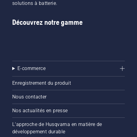
clients
pour
solutions à batterie.
de
activer
partager
et
nos
désactiver
Découvrez notre gamme
machines
le mode
à
savE.
batterie
en les
louant
via des
cabanes
E-commerce
à outils
numériques
appelées
Enregistrement du produit
« Tools
for You »
Nous contacter
dans de
nombreux
Nos actualités en presse
pays.
L'approche de Husqvarna en matière de
développement durable