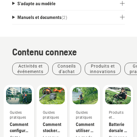
S'adapte au modèle
Manuels et documents
(
2
)
Contenu connexe
Activités et
Conseils
Produits et
G
événements
d'achat
innovations
pra
Guides
Guides
Guides
Produits
pratiques
pratiques
pratiques
et
innovations
Comment
Comment
Comment
Batterie
configurer
stocker
utiliser le
dorsale :
et
votre
mode
Une