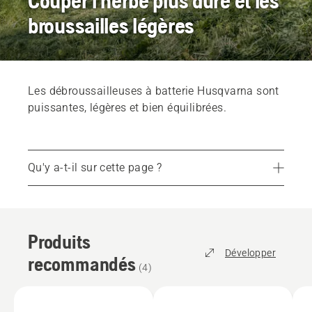
Couper l'herbe plus dure et les
broussailles légères
Les débroussailleuses à batterie Husqvarna sont
puissantes, légères et bien équilibrées.
Qu'y a-t-il sur cette page ?
Produits recommandés
Services
Produits
Pièces de rechange et accessoires
Développer
recommandés
Trouvez votre revendeur le plus proche
(
4
)