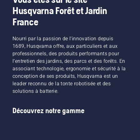
du
étapes
de
parcours
Husqvarna Forêt et Jardin
simples.
prendre
à la fois
Il est
la bonne
France
efficace
toujours
décision.
et précis,
plus
soutenu
facile de
Nourri par la passion de l'innovation depuis
par un
travailler
équipement
1689, Husqvarna offre, aux particuliers et aux
sur un
performant
professionnels, des produits performants pour
établi, et
garantissant
cela
l’entretien des jardins, des parcs et des forêts. En
cette
évite de
associant technologie, ergonomie et sécurité à la
qualité
perdre
conception de ses produits, Husqvarna est un
jour
des vis
après
leader reconnu de la tonte robotisée et des
dans
jour.
solutions à batterie.
l'herbe.
Cette
brochure
présente
Découvrez notre gamme
un
aperçu
des
solutions
de tonte