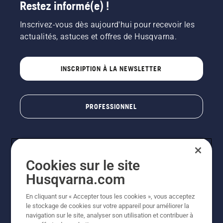
Restez informé(e) !
de tonte
existantes
et à
Inscrivez-vous dès aujourd'hui pour recevoir les
trouver
actualités, astuces et offres de Husqvarna.
celle la
mieux
adaptée
INSCRIPTION À LA NEWSLETTER
à leurs
parcours.
PROFESSIONNEL
Cookies sur le site
Husqvarna.com
En cliquant sur « Accepter tous les cookies », vous acceptez
le stockage de cookies sur votre appareil pour améliorer la
© Husqvarna AB (publ). Tous droits réservés. Les prix
navigation sur le site, analyser son utilisation et contribuer à
indiqués sont des prix de vente conseillés. Photos non