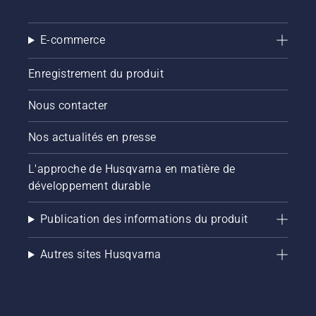
autonomes
Husqvarna,
spécialement
E-commerce
développées
pour la
Enregistrement du produit
maintenance
et
Nous contacter
l'entretien
des
Nos actualités en presse
parcours
de golf.
Elle aide
L'approche de Husqvarna en matière de
les
développement durable
greenkeepers
et les
Publication des informations du produit
gestionnaires
de
parcours
Autres sites Husqvarna
à
découvrir
les
solutions