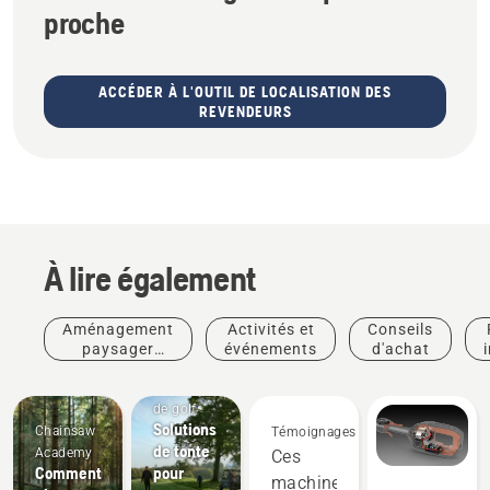
proche
ACCÉDER À L'OUTIL DE LOCALISATION DES
REVENDEURS
À lire également
Aménagement
Activités et
Conseils
paysager
événements
d'achat
commercial
Parcours
de golf
Solutions
Chainsaw
Témoignages
de tonte
Academy
Ces
Comment
pour
machines