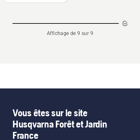
lames
à
3
dents
Affichage de 9 sur 9
Vous êtes sur le site
Husqvarna Forêt et Jardin
France