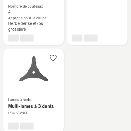
de
de
Nombre de couteaux
4
détails
détails
Apprprié pour la coupe
sur
sur
Herbe dense et/ou
Lame
Lame
grossière
Multi
Multi
4
à
dents
3
dents
Voir
Lames à herbe
plus
Multi-lames à 3 dents
de
(Pas d'avis)
détails
sur
Multi-