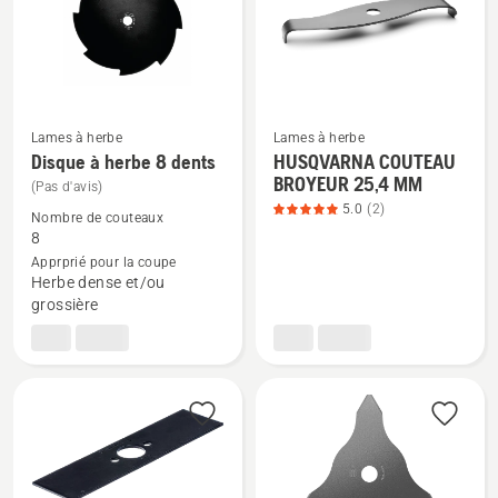
du
produit
4
sur
5
Lames à herbe
Lames à herbe
Disque à herbe 8 dents
HUSQVARNA COUTEAU
Voir
Voir
BROYEUR 25,4 MM
(Pas d'avis)
plus
plus
5.0
(2)
de
de
Nombre de couteaux
8
détails
détails
Apprprié pour la coupe
sur
sur
Herbe dense et/ou
Disque
HUSQVARNA
grossière
à
COUTEAU
herbe
BROYEUR
8
25,4 MM,
dents
note
du
produit
5