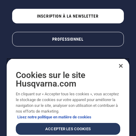
INSCRIPTION À LA NEWSLETTER
PROFESSIONNEL
Cookies sur le site
Husqvarna.com
En cliquant sur « Accepter tous les cookies », vous acceptez
le stockage de cookies sur votre appareil pour améliorer la
© Husqvarna AB (publ). Tous droits réservés. Les prix
navigation sur le site, analyser son utilisation et contribuer à
indiqués sont des prix de vente conseillés. Photos non
nos efforts de marketing.
contractuelles. Tous les prix indiqués sont des prix de
Lisez notre politique en matière de cookies
vente recommandés (TVA incluse), sauf si le produit est
disponible pour un achat direct.
ACCEPTER LES COOKIES
Conditions générales de vente
Politique de retour