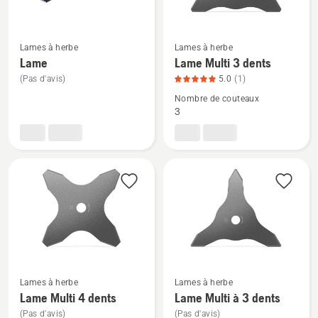
sur
5
Voir
Voir
Lames à herbe
Lames à herbe
plus
plus
Lame
Lame Multi 3 dents
de
de
(Pas d'avis)
5.0
(1)
détails
détails
Nombre de couteaux
sur
sur
3
Lame
Lame
Multi
3
dents,
note
du
produit
5
sur
5
Lames à herbe
Lames à herbe
Lame Multi 4 dents
Lame Multi à 3 dents
Voir
Voir
(Pas d'avis)
(Pas d'avis)
plus
plus