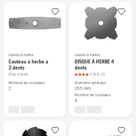
Tous
les
produits
Lames à herbe
Lames à herbe
Couteau à herbe à
DISQUE À HERBE 4
Voir
Voir
2 dents
dents
plus
plus
(Pas d'avis)
4.0
(2)
de
de
Nombre de couteaux
Diamètre extérieur
détails
détails
2
255 mm
sur
sur
Nombre de couteaux
Couteau
DISQUE
4
à
À
herbe
HERBE
à
4
2 dents
dents,
note