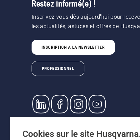
Restez informé(e) !
Inscrivez-vous dès aujourd'hui pour recevo
les actualités, astuces et offres de Husqv
INSCRIPTION À LA NEWSLETTER
PROFESSIONNEL
© Husqvarna AB (publ). Tous droits réservés. L
prix indiqués sont des prix de vente recommandé
Cookies sur le site Husqvarn
Conditions générales de vente
Politique de retour
Me