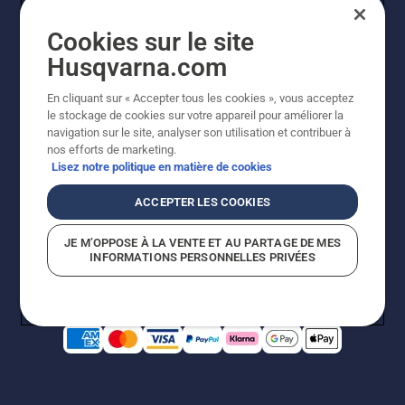
Cookies sur le site
Husqvarna.com
En cliquant sur « Accepter tous les cookies », vous acceptez
le stockage de cookies sur votre appareil pour améliorer la
© Husqvarna AB (publ). Tous droits réservés. Les prix
navigation sur le site, analyser son utilisation et contribuer à
indiqués sont des prix de vente conseillés. Photos non
nos efforts de marketing.
contractuelles. Tous les prix indiqués sont des prix de
Lisez notre politique en matière de cookies
vente recommandés (TVA incluse), sauf si le produit est
disponible pour un achat direct.
ACCEPTER LES COOKIES
Conditions générales de vente
Politique de retour
Mentions légales
Politique relative aux cookies
JE M’OPPOSE À LA VENTE ET AU PARTAGE DE MES
Conditions d'utilisation
Avis de confidentialité
INFORMATIONS PERSONNELLES PRIVÉES
Égalité hommes femmes
Signalement de violations présumées