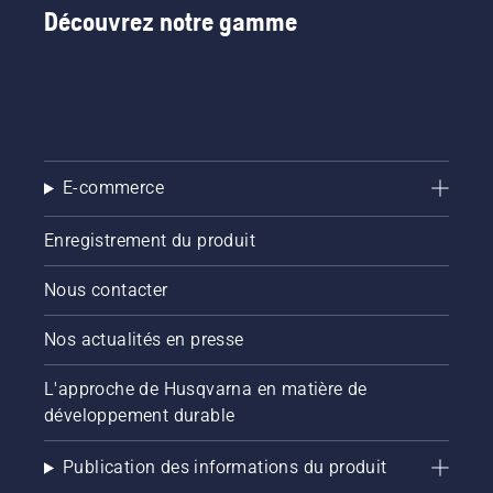
« Tools
Découvrez notre gamme
for You »
dans de
nombreux
pays.
E-commerce
Enregistrement du produit
Nous contacter
Nos actualités en presse
L'approche de Husqvarna en matière de
développement durable
Publication des informations du produit