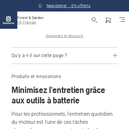
Newsletter : -5% offerts
Forest & Garden
FR, Français
Apprendre et découvrir
Qu'y a-t-il sur cette page ?
Fiabilité opérationnelle accrue
Un entretien quotidien réduit
Produits et innovations
En savoir plus
Minimisez l'entretien grâce
aux outils à batterie
Pour les professionnels, l'entretien quotidien
du moteur est l'une de ces tâches