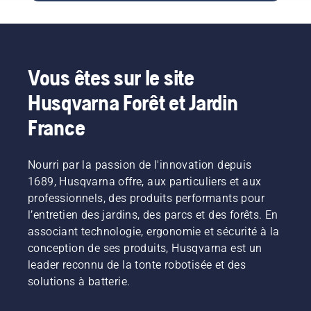
solution
travailler
batterie
pour les
plus
chez
outils de
longtemps
Husqvarna.
jardin, et
sans
nous
interruption.
Vous êtes sur le site
proposons
désormais
Husqvarna Forêt et Jardin
à nos
France
clients
de
partager
Nourri par la passion de l'innovation depuis
nos
machines
1689, Husqvarna offre, aux particuliers et aux
à
professionnels, des produits performants pour
batterie
l’entretien des jardins, des parcs et des forêts. En
en les
associant technologie, ergonomie et sécurité à la
louant
conception de ses produits, Husqvarna est un
via des
cabanes
leader reconnu de la tonte robotisée et des
à outils
solutions à batterie.
numériques
appelées