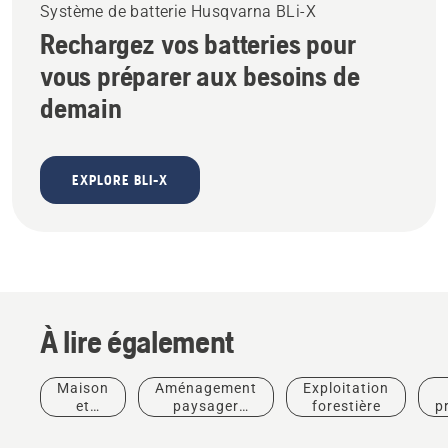
Système de batterie Husqvarna BLi-X
Rechargez vos batteries pour
vous préparer aux besoins de
demain
EXPLORE BLI-X
À lire également
Maison
Aménagement
Exploitation
et
paysager
forestière
p
jardin
commercial