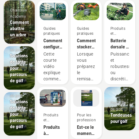
Chainsaw
Academy
Comment
abattre
Guides
Guides
Produits
pratiques
pratiques
et
un arbre
innovations
Comment
Comment
Batterie
Parcours
configurer
stocker
dorsale :
de golf
et
votre
Une
Cette
Lorsque
Puissance
Solutions
installer
batterie
révolution
courte
vous
et
de tonte
correctement
Husqvarna
pour les
vidéo
préparez
robustesse,
pour
la
pendant
outils
explique
le
ou
parcours
batterie
l'hiver
électriques
comment
remisage
discrétion
de golf
dorsale
portatifs
configurer
hivernal
et
sur
Parcours
et régler
de vos
durabilité ?
batterie
de golf
la
batteries,
Avec
Solutions
Parcours
batterie
il y a
notre
de tonte
de golf
dorsale,
plusieurs
solution
pour
Tondeuses
Produits
Pour les
utilisée
éléments
de
parcours
et
professionnels
pour golf
conjointement
à
batterie
innovations
de golf
Produits
Est-ce le
avec les
prendre
dorsale,
à
moment
produits
en
vous