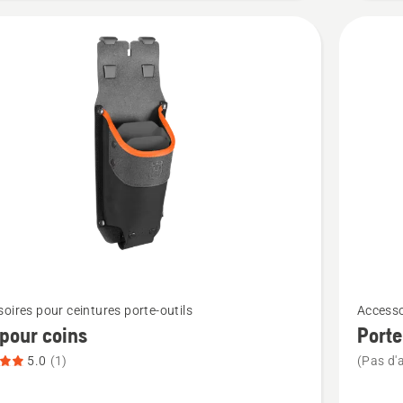
Voir
oires pour ceintures porte-outils
Accesso
plus
 pour coins
Porte
de
5.0
(1)
(Pas d'a
détails
sur