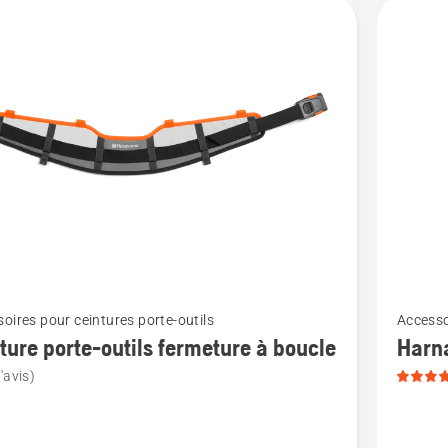
its
Voir
oires pour ceintures porte-outils
Accesso
plus
ture porte-outils fermeture à boucle
Harn
de
'avis)
détails
sur