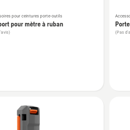
Voir
oires pour ceintures porte-outils
Accesso
plus
ort pour mètre à ruban
Porte
de
'avis)
(Pas d'a
détails
sur
t
Porte
aérosol