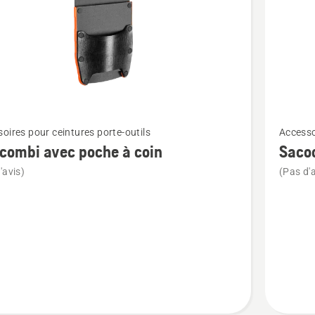
Voir
oires pour ceintures porte-outils
Accesso
plus
 combi avec poche à coin
Sacoc
de
'avis)
(Pas d'a
détails
sur
Sacoche
universe