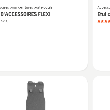
Voir
oires pour ceintures porte-outils
Accesso
plus
 D'ACCESSOIRES FLEXI
Etui 
de
'avis)
détails
sur
Etui
ESSOIRES
combiné
note
du
produit
5
sur
5