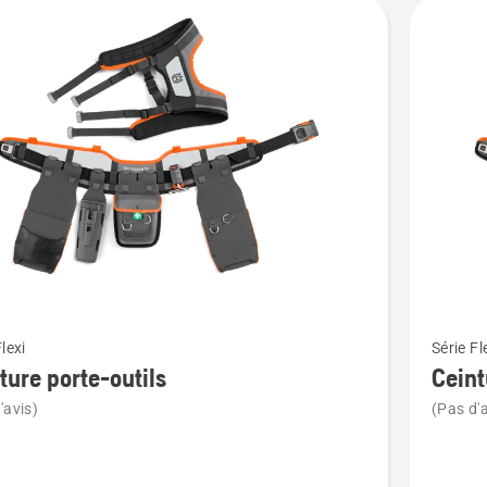
its
Voir
lexi
Série Fl
plus
ture porte-outils
Ceint
de
'avis)
(Pas d'a
détails
sur