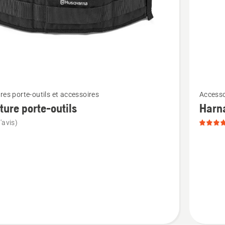
Voir
res porte-outils et accessoires
Accesso
plus
ture porte-outils
Harn
de
'avis)
détails
sur
e
Harnais,
note
du
produit
5