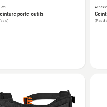
Voir
lexi
Accesso
plus
ceinture porte-outils
Ceint
de
'avis)
(Pas d'a
détails
sur
Ceinture
e
porte-
outils
fermetu
à
boucle