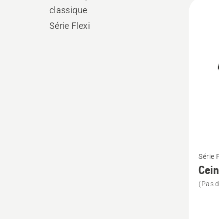
Tous
classique
les
Série Flexi
produ
Voir
Série F
plus
Cein
de
(Pas d
détails
sur