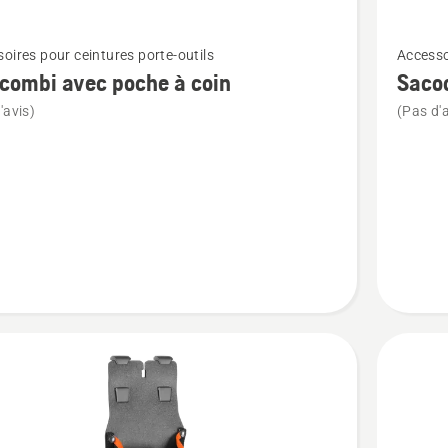
Voir
oires pour ceintures porte-outils
Accesso
plus
 combi avec poche à coin
Sacoc
de
'avis)
(Pas d'a
détails
sur
Sacoche
universe