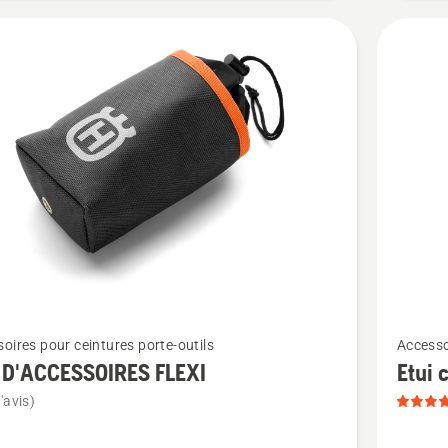
sur
5
Voir
oires pour ceintures porte-outils
Accesso
plus
 D'ACCESSOIRES FLEXI
Etui 
de
'avis)
détails
sur