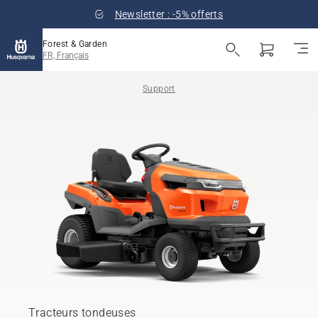
Newsletter : -5% offerts
Forest & Garden
FR, Français
Support
Tracteurs tondeuses