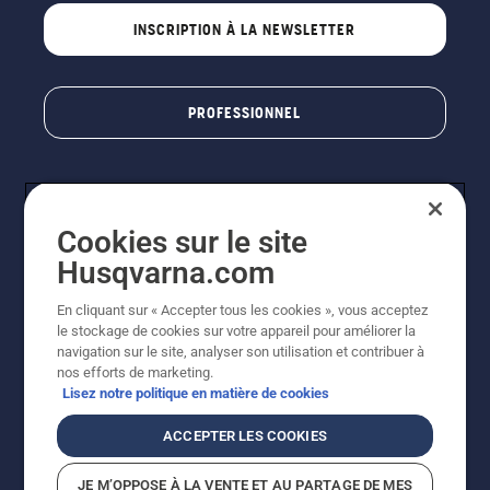
INSCRIPTION À LA NEWSLETTER
PROFESSIONNEL
Cookies sur le site
Husqvarna.com
En cliquant sur « Accepter tous les cookies », vous acceptez
le stockage de cookies sur votre appareil pour améliorer la
© Husqvarna AB (publ). Tous droits réservés. Les prix
navigation sur le site, analyser son utilisation et contribuer à
indiqués sont des prix de vente conseillés. Photos non
nos efforts de marketing.
contractuelles. Tous les prix indiqués sont des prix de
Lisez notre politique en matière de cookies
vente recommandés (TVA incluse), sauf si le produit est
disponible pour un achat direct.
ACCEPTER LES COOKIES
Conditions générales de vente
Politique de retour
Mentions légales
Politique relative aux cookies
JE M’OPPOSE À LA VENTE ET AU PARTAGE DE MES
Conditions d'utilisation
Avis de confidentialité