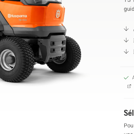
guid
Sél
Pour