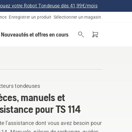
ouez votre Robot Tondeuse dès 41,99€/mois
ance
Enregistrer un produit
Sélectionner un magasin
Nouveautés et offres en cours
cteurs tondeuses
èces, manuels et
sistance pour TS 114
te l'assistance dont vous avez besoin pour
114. Manuels, pièces de rechange, guides,