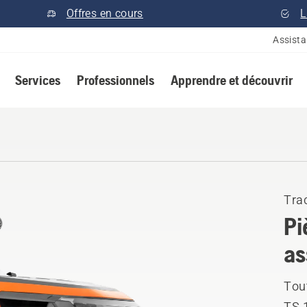
Offres en cours
L
Assist
Services
Professionnels
Apprendre et découvrir
Tra
Pi
as
Tou
TS 