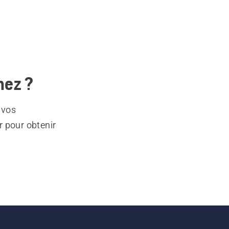
hez ?
 vos
r pour obtenir