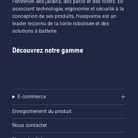
l’entretien des jardins, des parcs et des forêts. En
habitats
processus
associant technologie, ergonomie et sécurité à la
des
de tonte
conception de ses produits, Husqvarna est un
pollinisateurs.
en
leader reconnu de la tonte robotisée et des
Husqvarna
fonction
solutions à batterie.
annonce
des
le
prévisions
lancement
météorologiques
Découvrez notre gamme
de
et des
plusieurs
activités
nouveaux
planifiées
outils
dans
destinés
leur
à
calendrier.
faciliter
des
E-commerce
travaux
de
conservation
Enregistrement du produit
menés
de
Nous contacter
manière
efficace