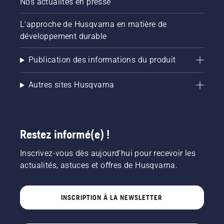
Nos actualités en presse
et
durable,
L'approche de Husqvarna en matière de
y
développement durable
compris
dans des
zones
Publication des informations du produit
difficiles
d’accès
Autres sites Husqvarna
pour les
machines
de
grande
taille.
Restez informé(e) !
Inscrivez-vous dès aujourd'hui pour recevoir les
actualités, astuces et offres de Husqvarna.
INSCRIPTION À LA NEWSLETTER