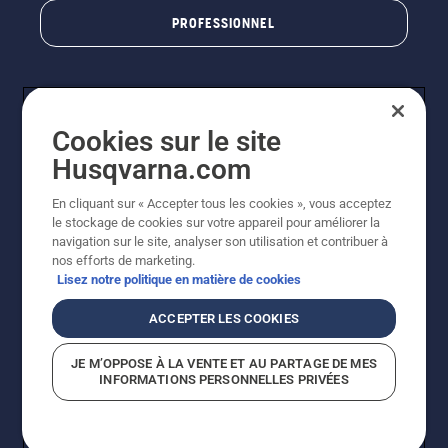
PROFESSIONNEL
Cookies sur le site
Husqvarna.com
En cliquant sur « Accepter tous les cookies », vous acceptez
le stockage de cookies sur votre appareil pour améliorer la
© Husqvarna AB (publ). Tous droits réservés. Les prix
navigation sur le site, analyser son utilisation et contribuer à
indiqués sont des prix de vente conseillés. Photos non
nos efforts de marketing.
contractuelles. Tous les prix indiqués sont des prix de
Lisez notre politique en matière de cookies
vente recommandés (TVA incluse), sauf si le produit est
disponible pour un achat direct.
ACCEPTER LES COOKIES
Conditions générales de vente
Politique de retour
Mentions légales
Politique relative aux cookies
JE M’OPPOSE À LA VENTE ET AU PARTAGE DE MES
Conditions d'utilisation
Avis de confidentialité
INFORMATIONS PERSONNELLES PRIVÉES
Égalité hommes femmes
Signalement de violations présumées