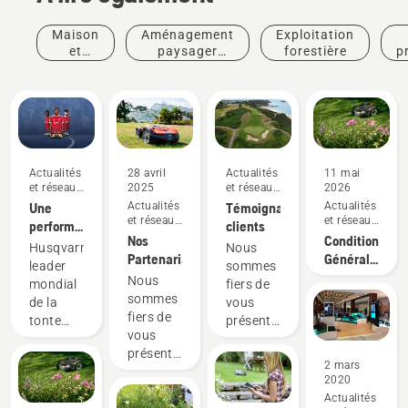
Maison
Aménagement
Exploitation
et
paysager
forestière
p
jardin
commercial
Actualités
28 avril
Actualités
11 mai
et réseaux
2025
et réseaux
2026
sociaux
sociaux
Une
Actualités
Témoignages
Actualités
et réseaux
et réseaux
performance
clients
sociaux
sociaux
Nos
Conditions
exceptionnelle
Husqvarna,
Nous
Partenariats
Générales
sur
leader
sommes
de
gazon
Nous
mondial
fiers de
Participation
est
sommes
de la
vous
Concours
toujours
fiers de
tonte
présenter
"Le
récompensée
vous
robotisée,
nos
Jardin de
présenter
a le
témoignages
2 mars
l’Année
nos
plaisir
clients
2020
2026"
nouveaux
d'annoncer
Actualités
par