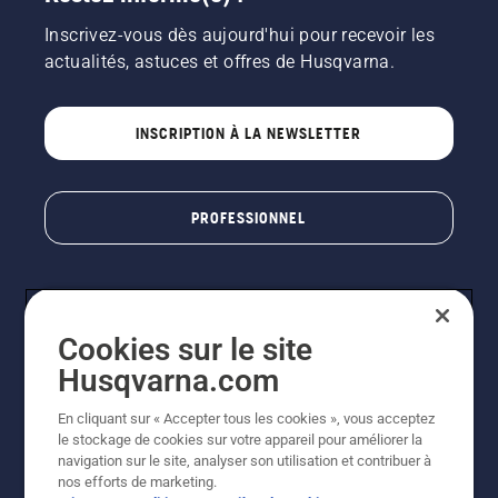
Inscrivez-vous dès aujourd'hui pour recevoir les
actualités, astuces et offres de Husqvarna.
INSCRIPTION À LA NEWSLETTER
PROFESSIONNEL
Cookies sur le site
Husqvarna.com
En cliquant sur « Accepter tous les cookies », vous acceptez
le stockage de cookies sur votre appareil pour améliorer la
© Husqvarna AB (publ). Tous droits réservés. Les prix
navigation sur le site, analyser son utilisation et contribuer à
indiqués sont des prix de vente conseillés. Photos non
nos efforts de marketing.
contractuelles. Tous les prix indiqués sont des prix de