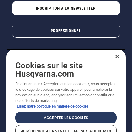
INSCRIPTION À LA NEWSLETTER
PROFESSIONNEL
Cookies sur le site
Husqvarna.com
En cliquant sur « Accepter tous les cookies », vous acceptez
le stockage de cookies sur votre appareil pour améliorer la
© Husqvarna AB (publ). Tous droits réservés. Les prix
navigation sur le site, analyser son utilisation et contribuer à
indiqués sont des prix de vente conseillés. Photos non
nos efforts de marketing.
contractuelles. Tous les prix indiqués sont des prix de
Lisez notre politique en matière de cookies
vente recommandés (TVA incluse), sauf si le produit est
disponible pour un achat direct.
ACCEPTER LES COOKIES
Conditions générales de vente
Politique de retour
Mentions légales
Politique relative aux cookies
JE M’OPPOSE À LA VENTE ET AU PARTAGE DE MES
Conditions d'utilisation
Avis de confidentialité