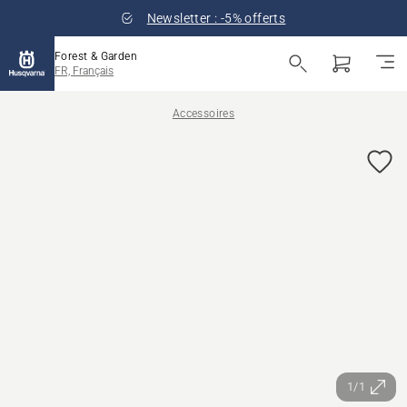
Newsletter : -5% offerts
Forest & Garden
FR, Français
Accessoires
1/1