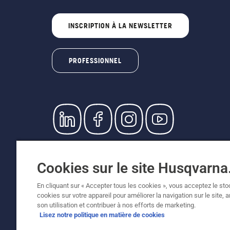
INSCRIPTION À LA NEWSLETTER
PROFESSIONNEL
© Husqvarna AB (publ). Tous droits réservés. L
prix indiqués sont des prix de vente recommandé
Cookies sur le site Husqvarn
Conditions générales de vente
Politique de retour
Me
Égalité hommes femmes
Signalement de violations 
En cliquant sur « Accepter tous les cookies », vous acceptez le st
cookies sur votre appareil pour améliorer la navigation sur le site, 
son utilisation et contribuer à nos efforts de marketing.
Lisez notre politique en matière de cookies