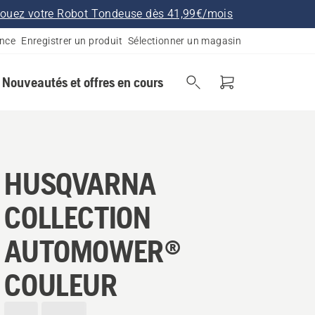
ouez votre Robot Tondeuse dès 41,99€/mois
ance
Enregistrer un produit
Sélectionner un magasin
Nouveautés et offres en cours
HUSQVARNA
COLLECTION
AUTOMOWER®
COULEUR