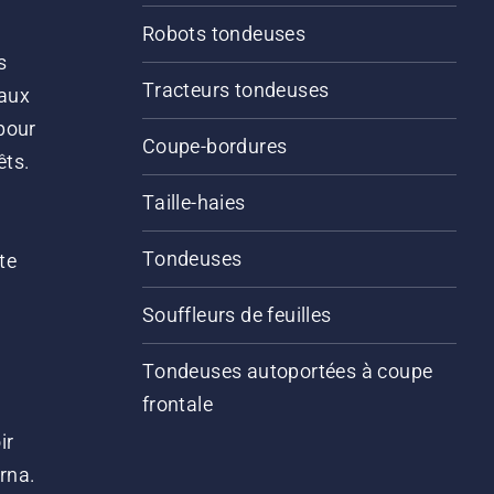
Robots tondeuses
s
Tracteurs tondeuses
 aux
pour
Coupe-bordures
êts.
Taille-haies
Tondeuses
te
Souffleurs de feuilles
Tondeuses autoportées à coupe
frontale
ir
arna.