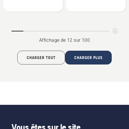
sur
sur
Accoudoir
Accoudoir
gauche
rider
riders
Affichage de 12 sur 100
CHARGER TOUT
CHARGER PLUS
Vous êtes sur le site