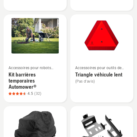
Kit
Kit
gazon
mulching
hybride
Automower®,
note
du
produit
4.1
Voir
Voir
sur
Accessoires pour robots
Accessoires pour outils de
plus
plus
5
tondeuses
jardin
Kit barrières
Triangle véhicule lent
de
de
temporaires
(Pas d'avis)
détails
détails
Automower®
sur
sur
4.5
(32)
Kit
Triangle
barrières
véhicule
temporaires
lent
Automower®,
note
du