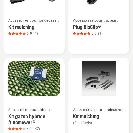
sur
5
Voir
Voir
Accessoires pour tondeuses à
Accessoires pour tracteur
plus
plus
rayon de braquage zéro
tondeuse
Kit mulching
Plug BioClip®
de
de
5.0
(1)
5.0
(1)
détails
détails
sur
sur
Kit
Plug
mulching,
BioClip®,
note
note
du
du
produit
produit
5
5
sur
sur
5
5
Voir
Voir
Accessoires pour robots
Accessoires pour tondeuses à
plus
plus
tondeuses
rayon de braquage zéro
Kit gazon hybride
Kit mulching
de
de
Automower®
(Pas d'avis)
détails
détails
4.1
(47)
sur
sur