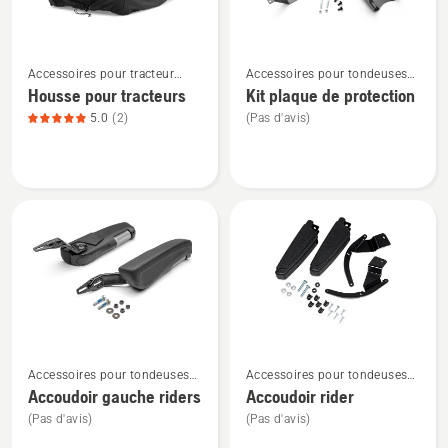
produit
4.5
Voir
Voir
sur
Accessoires pour tracteur
Accessoires pour tondeuses
plus
plus
5
tondeuse
autoportées à coupe frontale
Housse pour tracteurs
Kit plaque de protection
de
de
5.0
(2)
(Pas d'avis)
détails
détails
sur
sur
Housse
Kit
pour
plaque
tracteurs,
de
note
protection
du
produit
5
sur
Voir
Voir
5
Accessoires pour tondeuses
Accessoires pour tondeuses
plus
plus
autoportées à coupe frontale
autoportées à coupe frontale
Accoudoir gauche riders
Accoudoir rider
de
de
(Pas d'avis)
(Pas d'avis)
détails
détails