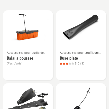
Tous
les
produits
Voir
Voir
Accessoires pour outils de
Accessoires pour souffleurs
plus
plus
jardin
de feuilles
Balai à pousser
Buse plate
de
de
(Pas d'avis)
3.0
(3)
détails
détails
sur
sur
Balai
Buse
à
plate,
pousser
note
du
produit
3