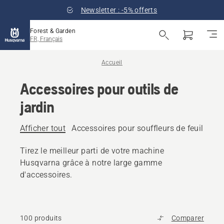
Newsletter : -5% offerts
Forest & Garden
FR, Français
Accueil
Accessoires pour outils de
jardin
Afficher tout
Accessoires pour souffleurs de feuilles
A
Tirez le meilleur parti de votre machine
Husqvarna grâce à notre large gamme
d'accessoires.
100 produits
Comparer