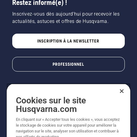
Restez informé(e) !
Inscrivez-vous dès aujourd'hui pour recevoir les
actualités, astuces et offres de Husqvarna.
INSCRIPTION À LA NEWSLETTER
PROFESSIONNEL
Cookies sur le site
Husqvarna.com
En cliquant sur « Accepter tous les cookies », vous acceptez
le stockage de cookies sur votre appareil pour améliorer la
© Husqvarna AB (publ). Tous droits réservés. Les prix
navigation sur le site, analyser son utilisation et contribuer à
indiqués sont des prix de vente conseillés. Photos non
nos efforts de marketing.