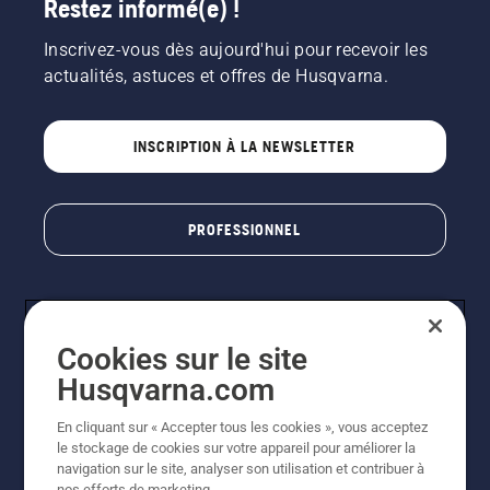
Restez informé(e) !
Inscrivez-vous dès aujourd'hui pour recevoir les
actualités, astuces et offres de Husqvarna.
INSCRIPTION À LA NEWSLETTER
PROFESSIONNEL
Cookies sur le site
Husqvarna.com
En cliquant sur « Accepter tous les cookies », vous acceptez
le stockage de cookies sur votre appareil pour améliorer la
© Husqvarna AB (publ). Tous droits réservés. Les prix
navigation sur le site, analyser son utilisation et contribuer à
indiqués sont des prix de vente conseillés. Photos non
nos efforts de marketing.