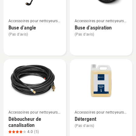
3
sur
Voir
Voir
5
Accessoires pour nettoyeurs
Accessoires pour nettoyeurs
plus
plus
haute pression
haute pression
Buse d'angle
Buse d'aspiration
de
de
(Pas d'avis)
(Pas d'avis)
détails
détails
sur
sur
Buse
Buse
d'angle
d'aspiration
Voir
Voir
Accessoires pour nettoyeurs
Accessoires pour nettoyeurs
plus
plus
haute pression
haute pression
Déboucheur de
Détergent
de
de
canalisation
(Pas d'avis)
détails
détails
4.0
(5)
sur
sur