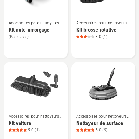
sur
5
5
sur
Voir
Voir
5
Accessoires pour nettoyeurs
Accessoires pour nettoyeurs
plus
plus
haute pression
haute pression
Kit auto-amorçage
Kit brosse rotative
de
de
(Pas d'avis)
3.0
(1)
détails
détails
sur
sur
Kit
Kit
auto-
brosse
amorçage
rotative,
note
du
produit
3
sur
Voir
Voir
5
Accessoires pour nettoyeurs
Accessoires pour nettoyeurs
plus
plus
haute pression
haute pression
Kit voiture
Nettoyeur de surface
de
de
5.0
(1)
5.0
(5)
détails
détails