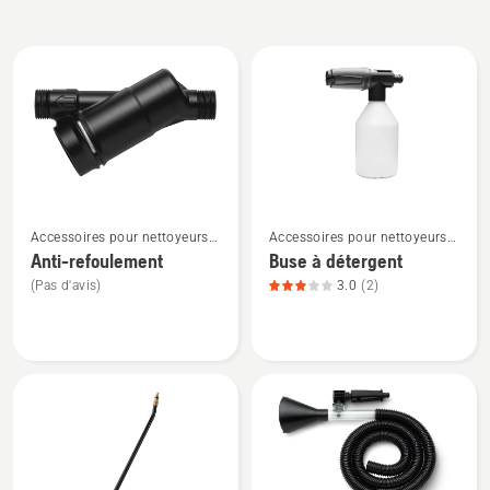
Tous
les
produits
Voir
Voir
Accessoires pour nettoyeurs
Accessoires pour nettoyeurs
plus
plus
haute pression
haute pression
Anti-refoulement
Buse à détergent
de
de
(Pas d'avis)
3.0
(2)
détails
détails
sur
sur
Anti-
Buse
refoulement
à
détergent,
note
du
produit