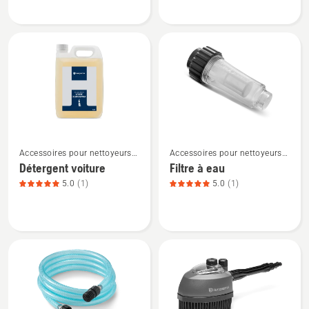
Déboucheur
Détergent
de
canalisation,
note
du
produit
4
sur
Voir
Voir
5
Accessoires pour nettoyeurs
Accessoires pour nettoyeurs
plus
plus
haute pression
haute pression
Détergent voiture
Filtre à eau
de
de
5.0
(1)
5.0
(1)
détails
détails
sur
sur
Détergent
Filtre
voiture,
à
note
eau,
du
note
produit
du
5
produit