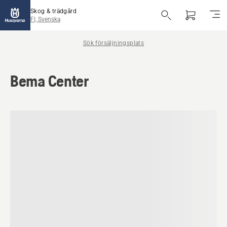
Skog & trädgård
FI, Svenska
Sök försäljningsplats
Bema Center