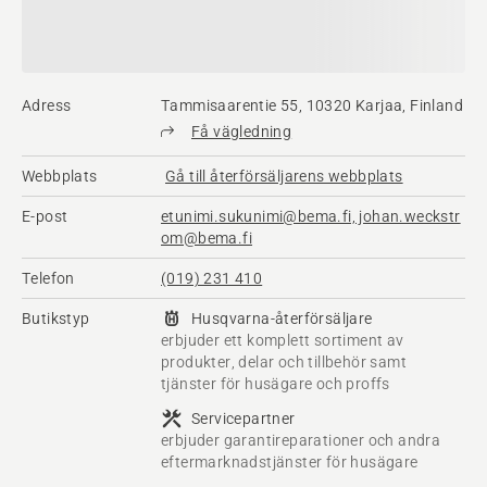
Adress
Tammisaarentie 55, 10320 Karjaa, Finland
Få vägledning
Webbplats
Gå till återförsäljarens webbplats
E-post
etunimi.sukunimi@bema.fi, johan.weckstr
om@bema.fi
Telefon
(019) 231 410
Butikstyp
Husqvarna-återförsäljare
erbjuder ett komplett sortiment av
produkter, delar och tillbehör samt
tjänster för husägare och proffs
Servicepartner
erbjuder garantireparationer och andra
eftermarknadstjänster för husägare