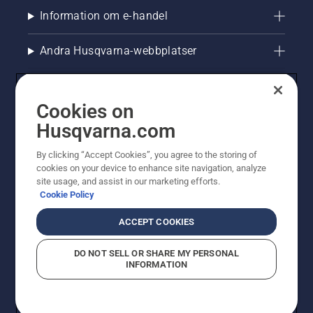
Information om e-handel
Andra Husqvarna-webbplatser
Cookies on
Husqvarna.com
By clicking “Accept Cookies”, you agree to the storing of
cookies on your device to enhance site navigation, analyze
site usage, and assist in our marketing efforts.
Cookie Policy
© Husqvarna AB (publ). All rights reserved. Priserna
som visas är rekommenderade cirkapriser. Alla angivna
ACCEPT COOKIES
priser är rekommenderade försäljningspriser (inkl.
moms) om inte produkten är tillgänglig för direkt köp.
DO NOT SELL OR SHARE MY PERSONAL
Cookiepolicy
Användningsvillkor
Sekretessmeddelande
INFORMATION
Företagsinformation