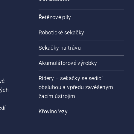
Řetězové pily
Robotické sekačky
Sekačky na trávu
Akumulátorové výrobky
Ridery – sekačky se sedící
vé
obsluhou a vpředu zavěšeným
vých
žacím ústrojím
dí.
Křovinořezy