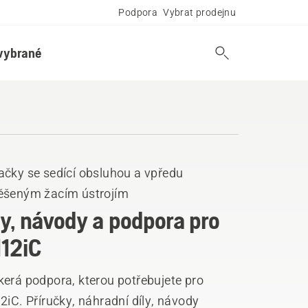
Podpora
Vybrat prodejnu
vybrané
ačky se sedící obsluhou a vpředu
ěšeným žacím ústrojím
ly, návody a podpora pro
112iC
kerá podpora, kterou potřebujete pro
2iC. Příručky, náhradní díly, návody