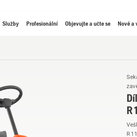
Služby
Profesionální
Objevujte a učte se
Nové a 
Sek
zav
Dí
R 
Veš
R 11