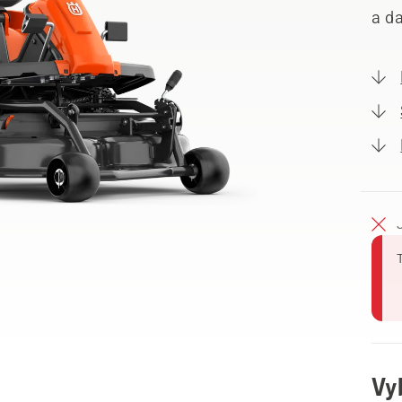
a da
Vy