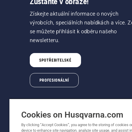
Zůstaňte v obraze!
Získejte aktuální informace o nových
výrobcích, speciálních nabídkách a více. Z
se můžete přihlásit k odběru našeho
newsletteru.
SPOTŘEBITELSKÉ
PROFESIONÁLNÍ
Cookies on Husqvarna.com
By clicking “Accept Cookies”, you agree to the storing of cookies o
© Husqvarna AB (publ). Všechna práva vyhraz
device to enhance site navigation, analyze site usage, and assist in