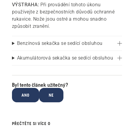
VÝSTRAHA:
Při provádění tohoto úkonu
používejte z bezpečnostních důvodů ochranné
rukavice. Nože jsou ostré a mohou snadno
způsobit zranění.
Benzínová sekačka se sedící obsluhou
Akumulátorová sekačka se sedící obsluhou
Byl tento článek užitečný?
ANO
NE
PŘEČTĚTE SI VÍCE O