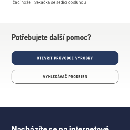
žací nože
Sekačka se sedící obsluhou
Potřebujete další pomoc?
OTEVŘÍT PRŮVODCE VÝROBKY
VYHLEDÁVAČ PRODEJEN
Nacházíte se na internetové