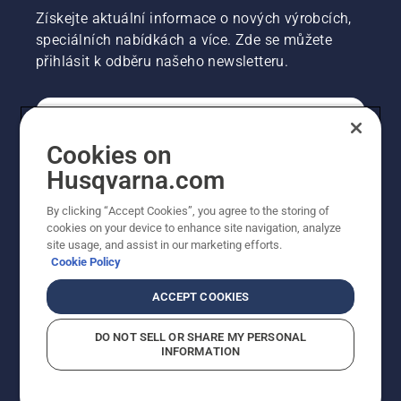
Získejte aktuální informace o nových výrobcích,
speciálních nabídkách a více. Zde se můžete
přihlásit k odběru našeho newsletteru.
SPOTŘEBITELSKÉ
Cookies on
Husqvarna.com
PROFESIONÁLNÍ
By clicking “Accept Cookies”, you agree to the storing of
cookies on your device to enhance site navigation, analyze
site usage, and assist in our marketing efforts.
Cookie Policy
ACCEPT COOKIES
DO NOT SELL OR SHARE MY PERSONAL
INFORMATION
© Husqvarna AB (publ). Všechna práva vyhrazena.
Zobrazené ceny jsou doporučené prodejní ceny s DPH.