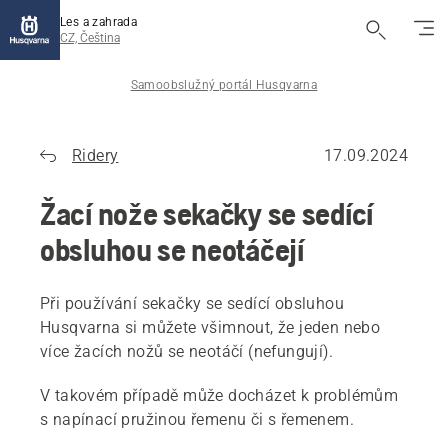
Les a zahrada
CZ, Čeština
Samoobslužný portál Husqvarna
Ridery
17.09.2024
Žací nože sekačky se sedící
obsluhou se neotáčejí
Při používání sekačky se sedící obsluhou
Husqvarna si můžete všimnout, že jeden nebo
více žacích nožů se neotáčí (nefungují).
V takovém případě může docházet k problémům
s napínací pružinou řemenu či s řemenem.