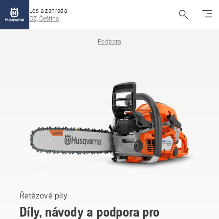
Les a zahrada
CZ, Čeština
Podpora
Řetězové pily
Díly, návody a podpora pro