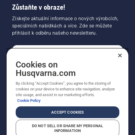
Zůstaňte v obraze!
Získejte aktuální informace o nových výrobcích,
speciálních nabídkách a více. Zde se můžete
přihlásit k odběru našeho newsletteru.
SPOTŘEBITELSKÉ
Cookies on
Husqvarna.com
PROFESIONÁLNÍ
By clicking “Accept Cookies”, you agree to the storing of
cookies on your device to enhance site navigation, analyze
site usage, and assist in our marketing efforts.
Cookie Policy
ACCEPT COOKIES
DO NOT SELL OR SHARE MY PERSONAL
INFORMATION