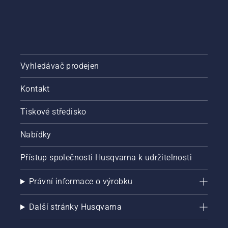
otáčky
motoru
řetězové
pily
několik
centimetrů
Vyhledávač prodejen
od
kmene
Kontakt
stromu.
Olej na
kmeni
Tiskové středisko
znamená,
že
Nabídky
mazací
systém
Přístup společnosti Husqvarna k udržitelnosti
funguje.
Právní informace o výrobku
Další stránky Husqvarna