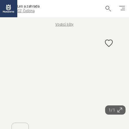
Les a zahrada
CZ, Čeština
Vodicí lišty
1/1