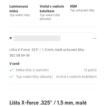
Laminovaná
Vrchol s vodícím
HSM
lehká
kolečkem
Typ uchycení lišty
Typ vodicí lišty
Typ vodící lišty
(dlouhý)
Lišta X-Force .325" / 1,5 mm, malé uchycení lišty -
582 08 69‑56
V ceně
Délka lišty (v palcích)
13 palců
Typ vodící lišty (dlouhý)
Vrchol s vodícím kolečkem
Lišta X-Force .325" / 1,5 mm, malé