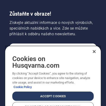
Zůstaňte v obraze!
Získejte aktuální informace o nových výrobcích,
speciálních nabídkách a více. Zde se můžete
přihlásit k odběru našeho newsletteru.
SPOTŘEBITELSKÉ
Cookies on
Husqvarna.com
PROFESIONÁLNÍ
By clicking “Accept Cookies”, you agree to the storing of
cookies on your device to enhance site navigation, analyze
site usage, and assist in our marketing efforts.
Cookie Policy
ACCEPT COOKIES