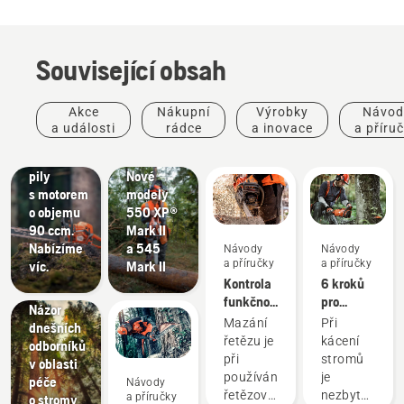
Související obsah
Výrobky
Akce
Nákupní
Výrobky
Návod
a inovace
Výrobky
a události
rádce
a inovace
a příru
Nové
a inovace
řetězové
#NEWCHAINSAWGENERATION –
pily
Nové
s motorem
modely
o objemu
550 XP®
Příběhy
90 ccm.
Mark II
a inspirace
Nabízíme
a 545
Návody
Návody
Husqvarna
a příručky
a příručky
víc.
Mark II
Tree
Kontrola
6 kroků
Talks:
funkčnosti
pro
Názor
mazání
úspěšné
Péče
Mazání
Při
dnešních
řetězu na
kácení
o zeleň
řetězu je
kácení
odborníků
řetězové
stromů
Nástroje
při
stromů
v oblasti
pile
na péči
používání
je
péče
Návody
o zeleň,
řetězové
nezbytné
a příručky
o stromy