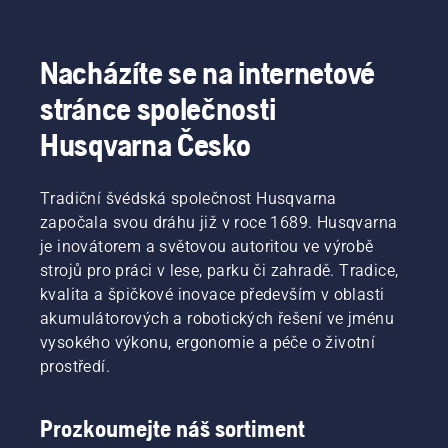
dozvíte,
na práci.
jak
zkontrolovat,
zda
Nacházíte se na internetové
systém
stránce společnosti
mazání
řetězu
Husqvarna Česko
vaší pily
funguje
správně.
Tradiční švédská společnost Husqvarna
Nejprve
započala svou dráhu již v roce 1689. Husqvarna
zkontrolujte
hladinu
je inovátorem a světovou autoritou ve výrobě
oleje.
strojů pro práci v lese, parku či zahradě. Tradice,
Spusťte
kvalita a špičkové inovace především v oblasti
řetězovou
akumulátorových a robotických řešení ve jménu
pilu
vysokého výkonu, ergonomie a péče o životní
a zkontrolujte,
zda je
prostředí.
brzda
řetězu
vypnutá.
Prozkoumejte náš sortiment
Zvyšte