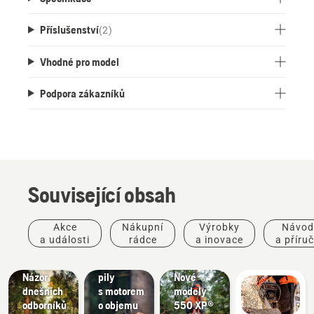
Příslušenství
(
2
)
Vhodné pro model
Podpora zákazníků
Související obsah
Příběhy
a inspirace
Výrobky
Akce
Nákupní
Výrobky
Návod
Husqvarna
a inovace
Výrobky
a události
rádce
a inovace
a příru
Tree
Nové
a inovace
Talks:
řetězové
#NEWCHAINSAWGENERATION –
Názor
pily
Nové
dnešních
s motorem
modely
Péče
odborníků
o objemu
550 XP®
o zeleň