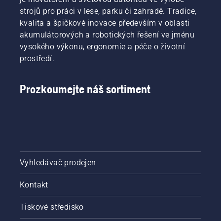
oleje.
strojů pro práci v lese, parku či zahradě. Tradice,
Spusťte
kvalita a špičkové inovace především v oblasti
řetězovou
akumulátorových a robotických řešení ve jménu
pilu
vysokého výkonu, ergonomie a péče o životní
a zkontrolujte
zda je
prostředí.
brzda
řetězu
vypnutá.
Prozkoumejte náš sortiment
Zvyšte
otáčky
motoru
řetězové
pily
několik
centimetrů
Vyhledávač prodejen
od
kmene
Kontakt
stromu.
Olej na
kmeni
Tiskové středisko
znamená,