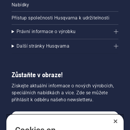
že
Nabídky
mazací
systém
Přístup společnosti Husqvarna k udržitelnosti
funguje.
Právní informace o výrobku
Další stránky Husqvarna
Zůstaňte v obraze!
Získejte aktuální informace o nových výrobcích,
speciálních nabídkách a více. Zde se můžete
přihlásit k odběru našeho newsletteru.
SPOTŘEBITELSKÉ