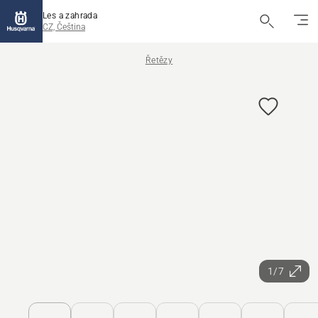
Les a zahrada
CZ, Čeština
Řetězy
1/7