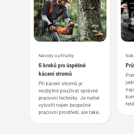
Návody a příručky
Nák
6 kroků pro úspěšné
Prů
kácení stromů
Pom
jed
Při kácení stromů je
naj
nezbytné používat správné
kom
pracovní techniky. Je nutné
řet
vytvořit nejen bezpečné
pracovní prostředí, ale také
provádět práci efektivně.