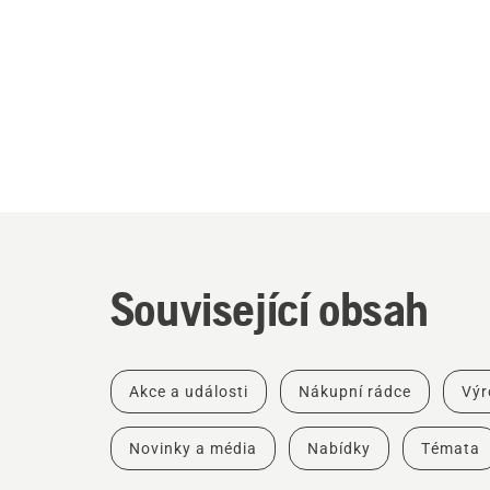
Související obsah
Akce a události
Nákupní rádce
Výr
Novinky a média
Nabídky
Témata