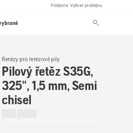
Podpora
Vybrat prodejnu
vybrané
Řetězy pro řetězové pily
Pilový řetěz S35G,
325", 1,5 mm, Semi
chisel