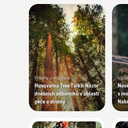
Příběhy a inspirace
Výrob
Husqvarna Tree Talks: Názor
Nové
dnešních odborníků v oblasti
s mo
péče o stromy
Nabí