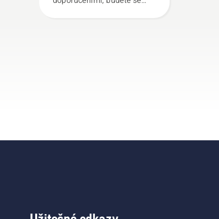
doporučeními, budete se
moci zbavit veškeré
nejistoty a plně se
soustředit na práci.
Užitečné odkazy