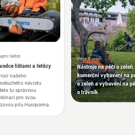
upní rádce
Péče o zeleň
vodce lištami a řetězy
Nástroje na péči o zeleň,
komerční vybavení na p
ocí našeho
o zeleň a vybavení na pé
noduchého návodu
dete tu správnou
o trávník
binaci pro svou
ězovou pilu Husqvarna.