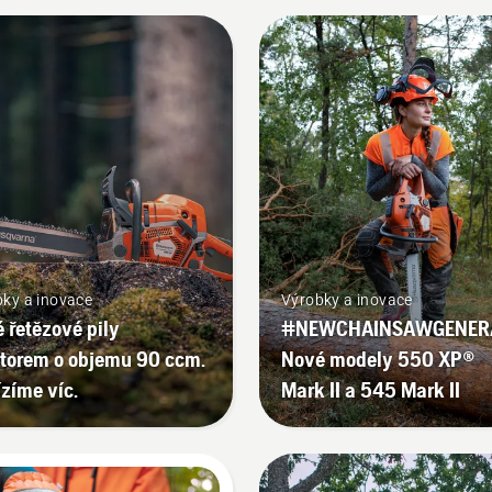
ky a inovace
Výrobky a inovace
 řetězové pily
#NEWCHAINSAWGENERA
torem o objemu 90 ccm.
Nové modely 550 XP®
zíme víc.
Mark II a 545 Mark II