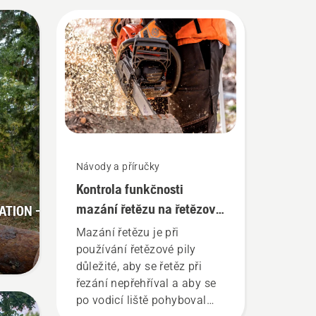
Návody a příručky
Kontrola funkčnosti
mazání řetězu na řetězové
TION –
pile
Mazání řetězu je při
používání řetězové pily
důležité, aby se řetěz při
řezání nepřehříval a aby se
po vodicí liště pohyboval