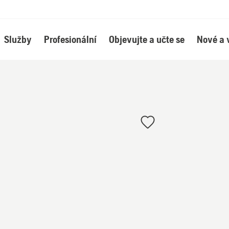
Služby
Profesionální
Objevujte a učte se
Nové a 