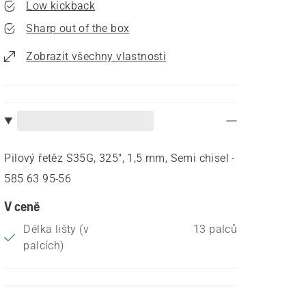
Low kickback
Sharp out of the box
Zobrazit všechny vlastnosti
Pilový řetěz S35G, 325", 1,5 mm, Semi chisel -
585 63 95‑56
V ceně
Délka lišty (v
13 palců
palcích)