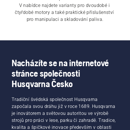
V nabídce najdete varianty pro dvoudobé i 
čtyřdobé motory a také praktické příslušenství 
pro manipulaci a skladování paliva.
Nacházíte se na internetové
stránce společnosti
Husqvarna Česko
Tradiční švédská společnost Husqvarna
započala svou dráhu již v roce 1689. Husqvarna
je inovátorem a světovou autoritou ve výrobě
strojů pro práci v lese, parku či zahradě. Tradice,
kvalita a špičkové inovace především v oblasti