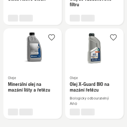
informací
informací
filtru
o
o
Čistič
Olej
Active
do
Clean
vzduchového
filtru
Zobrazit
Zobrazit
Oleje
Oleje
více
více
Minerální olej na
Olej X-Guard BIO na
mazání lišty a řetězu
mazání řetězu
informací
informací
o
o
Biologicky odbouratelný
Minerální
Olej
Ano
olej
X-
na
Guard
mazání
BIO