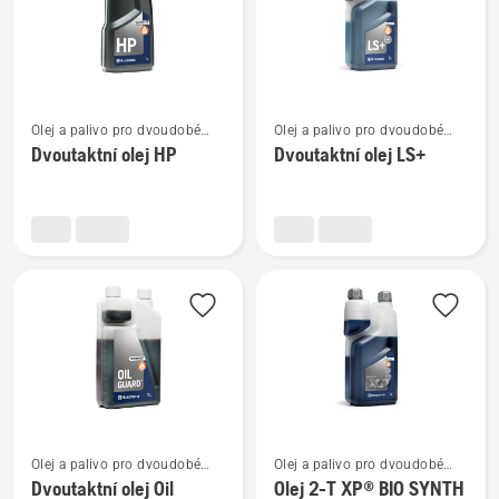
Zobrazit
Zobrazit
Olej a palivo pro dvoudobé
Olej a palivo pro dvoudobé
více
více
motory
motory
Dvoutaktní olej HP
Dvoutaktní olej LS+
informací
informací
o
o
Dvoutaktní
Dvoutaktní
olej
olej
HP
LS+
Zobrazit
Zobrazit
Olej a palivo pro dvoudobé
Olej a palivo pro dvoudobé
více
více
motory
motory
Dvoutaktní olej Oil
Olej 2-T XP® BIO SYNTH
informací
informací