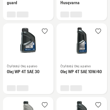
guard
Husqvarna
o
o
Dvoutaktní
Olej
olej
2-
Oil
T
guard
XP®
BIO
SYNTH
Husqvarna
Zobrazit
Zobrazit
Čtyřdobý Olej a palivo
Čtyřdobý Olej a palivo
více
více
Olej WP 4T SAE 30
Olej WP 4T SAE 10W/40
informací
informací
o
o
Olej
Olej
WP 4T
WP 4T
SAE 30
SAE 10W/40