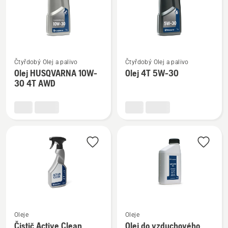
Zobrazit
Zobrazit
Čtyřdobý Olej a palivo
Čtyřdobý Olej a palivo
více
více
Olej HUSQVARNA 10W-
Olej 4T 5W-30
informací
informací
30 4T AWD
o
o
Olej
Olej
HUSQVARNA
4T
10W-
5W-
30
30
4T
AWD
Zobrazit
Zobrazit
Oleje
Oleje
více
více
Čistič Active Clean
Olej do vzduchového