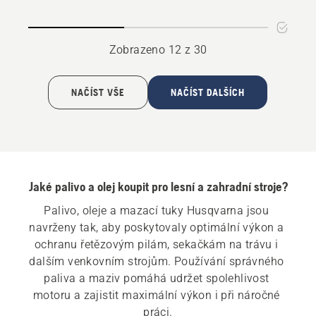
lišty
na
a
mazání
řetězu
řetězu
Zobrazeno 12 z 30
NAČÍST VŠE
NAČÍST DALŠÍCH
Jaké palivo a olej koupit pro lesní a zahradní stroje?
Palivo, oleje a mazací tuky Husqvarna jsou 
navrženy tak, aby poskytovaly optimální výkon a 
ochranu řetězovým pilám, sekačkám na trávu i 
dalším venkovním strojům. Používání správného 
paliva a maziv pomáhá udržet spolehlivost 
motoru a zajistit maximální výkon i při náročné 
práci.
