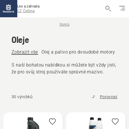
Les a zahrada
CZ, Čeština
Domů
Oleje
Zobrazit vše
Olej a palivo pro dvoudobé motory
Čtyř
S naší bohatou nabídkou si můžete být vždy jisti,
že pro svůj stroj používáte správné mazivo.
30 výrobků
Porovnat
Všechny
výrobky