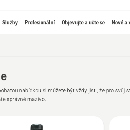
Služby
Profesionální
Objevujte a učte se
Nové a 
je
bohatou nabídkou si můžete být vždy jisti, že pro svůj s
áte správné mazivo.
hny