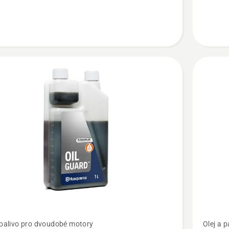
t
Zobrazit
 palivo pro dvoudobé motory
Olej a 
více