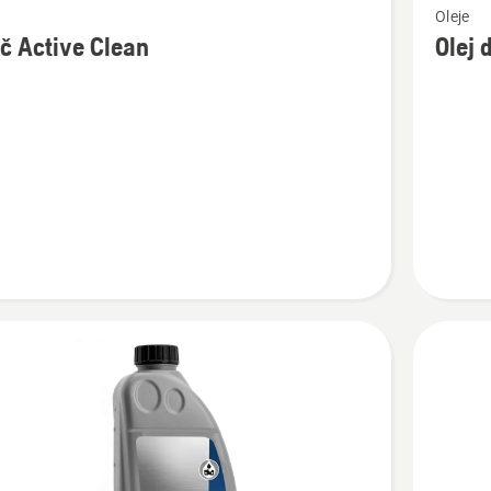
Oleje
více
ič Active Clean
Olej 
cí
informac
o
Olej
do
vzducho
filtru