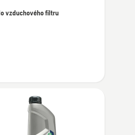
do vzduchového filtru
í
vého