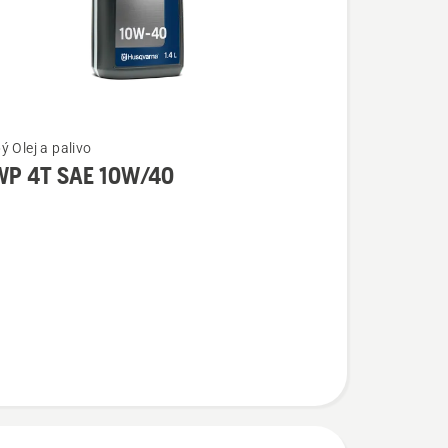
ý Olej a palivo
 WP 4T SAE 10W/40
í
W/40