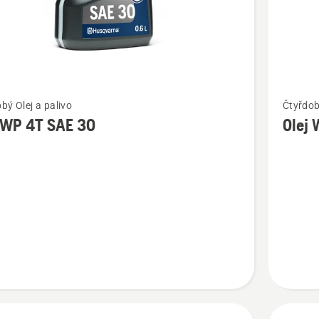
t
Zobrazit
bý Olej a palivo
Čtyřdob
více
 WP 4T SAE 30
Olej
cí
informac
o
Olej
WP 4T
SAE 10