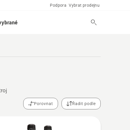
Podpora
Vybrat prodejnu
vybrané
troj
Porovnat
Řadit podle