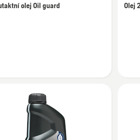
taktní olej Oil guard
Olej
cí
informac
o
ktní
Olej
2-
T
XP®
BIO
SYNTH
Husqvar