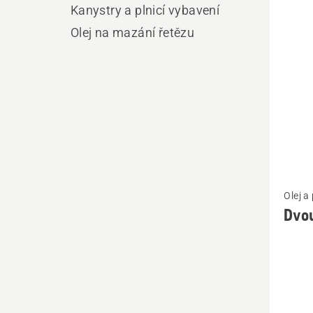
výro
Kanystry a plnicí vybavení
Olej na mazání řetězu
Zobrazi
Olej a
více
Dvou
informa
o
Dvouta
olej
HP