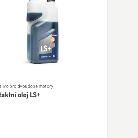
palivo pro dvoudobé motory
aktní olej LS+
í
tní