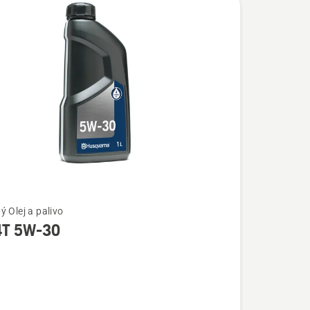
ý Olej a palivo
 4T 5W-30
í