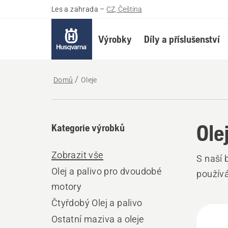
Les a zahrada
–
CZ, Čeština
Výrobky
Díly a příslušenství
Domů
Oleje
Ole
Kategorie výrobků
Zobrazit vše
S naší 
Olej a palivo pro dvoudobé
použív
motory
Čtyřdobý Olej a palivo
Všec
Ostatní maziva a oleje