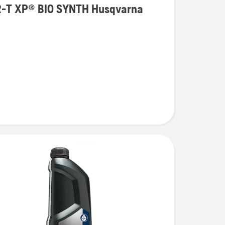
 2-T XP® BIO SYNTH Husqvarna
í
na