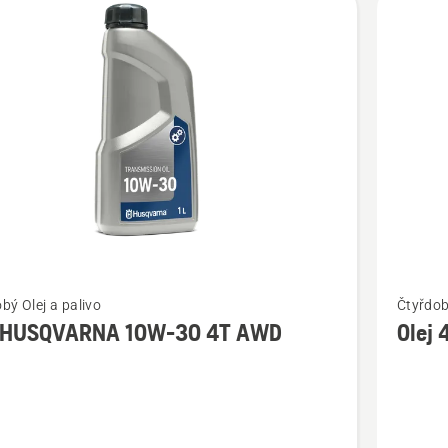
t
Zobrazit
bý Olej a palivo
Čtyřdob
více
j HUSQVARNA 10W-30 4T AWD
Olej
cí
informac
o
Olej
ARNA
4T