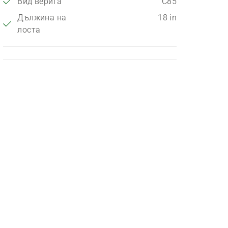
Вид верига
C85
Дължина на
18 in
лоста