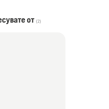
сувате от
(
2
)