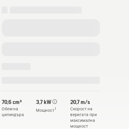
70,6 cm³
3,7 kW
20,7 m/s
Обем на
Скорост на
1
Мощност
цилиндъра
веригата при
максимална
мощност