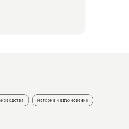
ъководства
Истории и вдъхновение