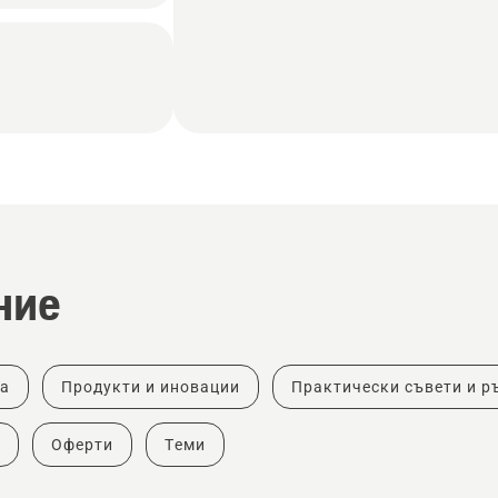
ние
ка
Продукти и иновации
Практически съвети и р
Оферти
Теми