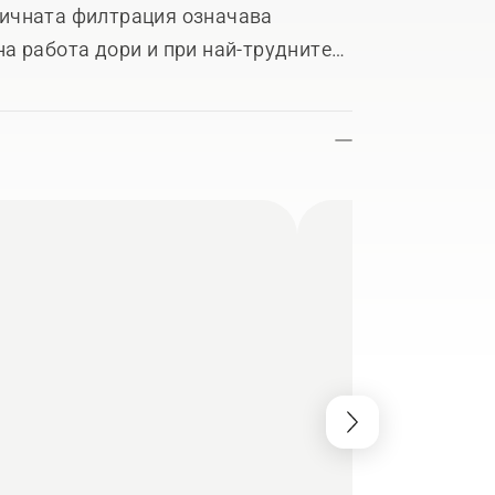
ичната филтрация означава
а работа дори и при най-трудните
ection™ и с ниски нива на шум,
ично проектиран трион за бърза и