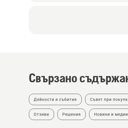
Свързано съдържа
Дейности и събития
Съвет при покуп
Отзиви
Решения
Новини и медии