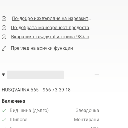
По-добро изхвърляне на изрезките, предотвратяв
По-добрата маневреност предоставя пълен контро
Вкараният въздух филтрира 98% от влизащия прах
Преглед на всички функции
HUSQVARNA 565 - 966 73 39‑18
Включено
Вид шина (дълго)
Звездочка
Шипове
Монтирани