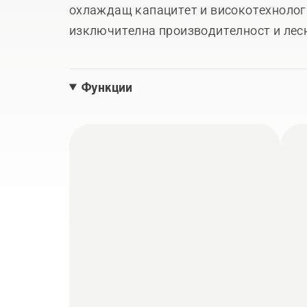
охлаждащ капацитет и високотехнолог
изключителна производителност и лесн
задачи. Оборудван с AutoTune™ и Air Inj
трионът 565 е мощен и все пак ергоном
Функции
безопасна работа.