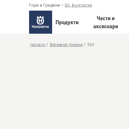
Гори и Градини
–
BG, Български
Части и
Продукти
аксесоари
Начало
Верижни триони
565