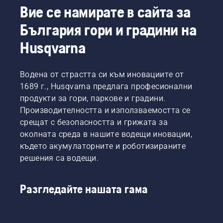
се
за
смазване
Вие се намирате в сайта за
чудите
трион
на
защо. Е,
има
веригата
България гори и градини на
историята
период
на
всъщност
Husqvarna
на
верижния
започва
разработване,
трион
от края.
по
работи
Основната
време
правилно.
Водена от страстта си към иновациите от
задача
на
Първо,
1689 г., Husqvarna предлага професионални
на
който
проверете
продукти за гори, паркове и градини.
всички
обтягането
нивото
Производителността и използваемостта се
наши
трябва
на
изследвания
срещат с безопасността и грижата за
да се
маслото.
и
проверява
Стартирайте
околната среда в нашите водещи иновации,
разработки
по-
верижния
където акумулаторните и роботизираните
е
често.
трион и
решения са водещи.
Вашата
се
производителност
уверете,
да стане
че
Разгледайте нашата гама
възможно
верижната
най-
спирачка
висока.
е
изключена.