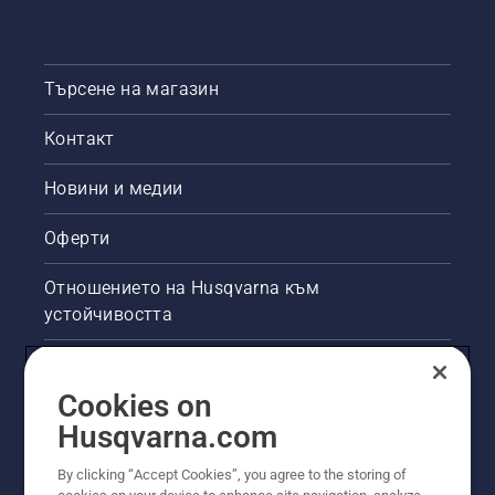
Запалете
двигателя
на
верижния
Търсене на магазин
трион
на
Контакт
няколко
сантиметра
Новини и медии
от
ствола
Оферти
на
дадено
дърво.
Отношението на Husqvarna към
Маслото
устойчивостта
на
ствола
Правна продуктова информация
показва,
че
Cookies on
системата
Други сайтове на Husqvarna
Husqvarna.com
за
смазване
By clicking “Accept Cookies”, you agree to the storing of
работи.