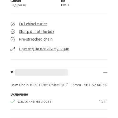
Chisel
не
Вид резец
PIXEL
Full chisel cutter
Sharp out of the box
Pre-stretched chain
Преглед на всички функции
Saw Chain X-CUT C85 Chisel 3/8” 1.5mm - 581 62 66‑56
Включено
Дължина на лоста
15 in