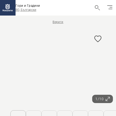
Гори и Градини
BG, Български
Вериги
1/10