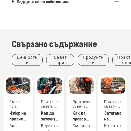
Поддръжка на собственика
Свързано съдържание
Дейности
Съвет
Продукти
Практ
и
при
и
съв
събития
покупка
иновации
ръков
Съвет
Практически
Практически
Практически
при
съвети и
съвети и
съвети и
покупка
ръководства
ръководства
ръководства
Избор на
Как да
Как да
Затягане
правилната
заточите
проверите
на
верига
верига
дали
веригата
Ако
Веригата
Смазването
Колкото
за
за
смазването
на