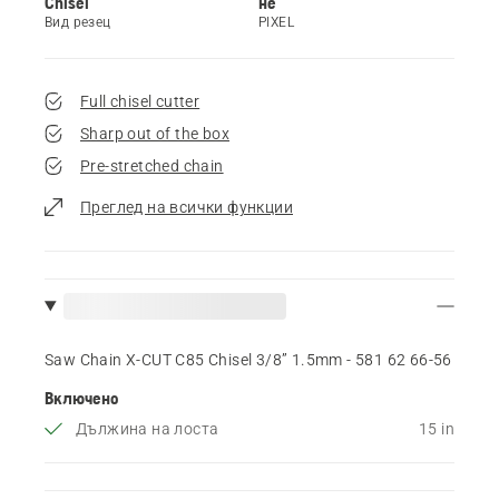
Chisel
не
Вид резец
PIXEL
Full chisel cutter
Sharp out of the box
Pre-stretched chain
Преглед на всички функции
Saw Chain X-CUT C85 Chisel 3/8” 1.5mm - 581 62 66‑56
Включено
Дължина на лоста
15 in