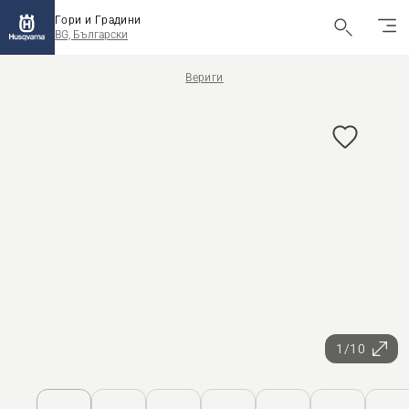
Гори и Градини
BG, Български
Вериги
1/10