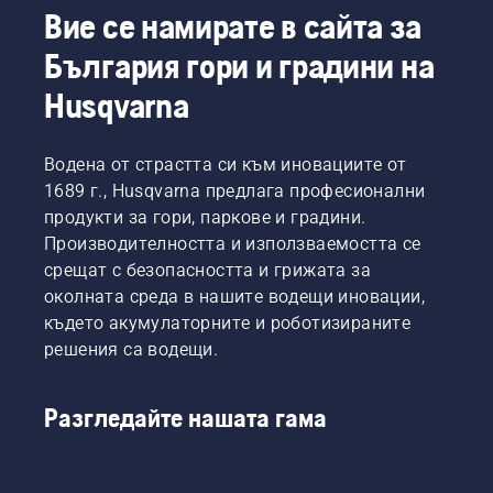
и да се
да се
Вие се намирате в сайта за
уверите,
регулира
че се
България гори и градини на
правилно,
движи
за да
около
Husqvarna
отговаря
шината
на
без
настъпващите
триене.
Водена от страстта си към иновациите от
промени.
Това
1689 г., Husqvarna предлага професионални
Проверявайте
удължава
натягането
продукти за гори, паркове и градини.
експлоатационния
на
Производителността и използваемостта се
живот
веригата
срещат с безопасността и грижата за
на
при
шината
околната среда в нашите водещи иновации,
всяко
и на
където акумулаторните и роботизираните
зареждане
веригата.
с
решения са водещи.
Следвайте
гориво.
инструкциите
ЗАБЕЛЕЖКА!
в този
Всяка
Разгледайте нашата гама
кратък
нова
видеоклип,
верига
за да
за
научите