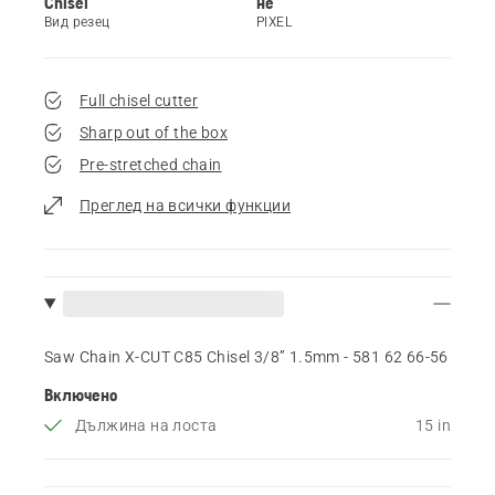
Chisel
не
Вид резец
PIXEL
Full chisel cutter
Sharp out of the box
Pre-stretched chain
Преглед на всички функции
Saw Chain X-CUT C85 Chisel 3/8” 1.5mm - 581 62 66‑56
Включено
Дължина на лоста
15 in