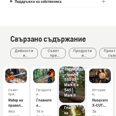
Поддръжка на собственика
Свързано съдържание
Дейности
Съвет
Продукти
Практ
Продукти
и
при
и
съв
и
събития
покупка
иновации
ръков
Истории
иновации
и
#NEWCHAINSAWGENERATION
вдъхновение
– новите
Беседи
550 XP®
за
Mark II и
дърветата,
545
Съвет
Продукти
Истории
организирани
при
и
и
Mark II
от
покупка
иновации
вдъхновение
Избор на
Главното
Husqvarna
Husqvarna:
правилната
е
X-CUT:
Гласът
верига
производителността:
Проектиране
Ако
Тя е
За
на
за
Представяне
на по-