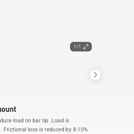
1/1
mount
uce load on bar tip. Load is
g. Frictional loss is reduced by 8-10%