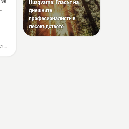
 за
Husqvarna: Гласът на
днешните
лни
професионалисти в
лесовъдството
сти
ове
екип
ите