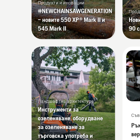
правилно. Първо,
Продукти и иновации
проверете нивото на
#NEWCHAINSAWGENERATION
Прод
маслото. Стартирайте
– новите 550 XP® Mark II и
Нов
верижния трион и се
545 Mark II
90 c
уверете, че верижната
спирачка е изключена.
Запалете двигателя на
верижния трион на
няколко сантиметра от
ствола на дадено дърво.
Маслото на ствола
показва, че системата за
смазване работи.
Ландшафтна архитектура
Инструменти за
Съв
озеленяване, оборудване
Рък
за озеленяване за
вер
търговска употреба и