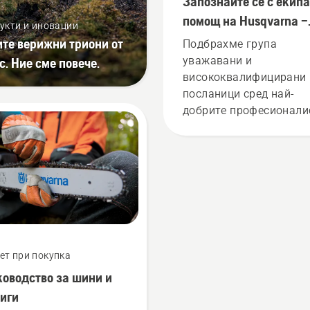
Запознайте се с екипа
помощ на Husqvarna –
укти и иновации
нашите най-взискате
ите верижни триони от
Подбрахме група
потребители
уважавани и
c. Ние сме повече.
висококвалифицирани
посланици сред най-
добрите професионали
в тяхната страна в
областта на горското
стопанство и
поддържането на парк
в света. Те са нашият 
за помощ. Те са и наш
най-взискателни
потребители.
ет при покупка
оводство за шини и
иги