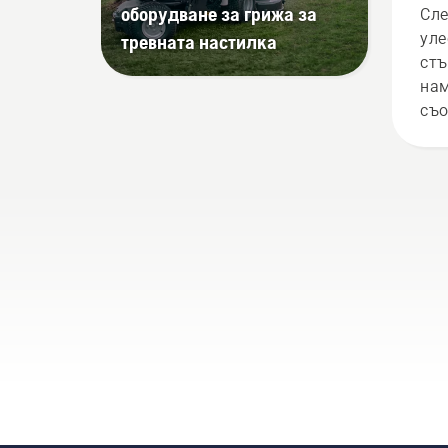
оборудване за грижа за
Сле
уле
тревната настилка
стъ
нам
съо
вер