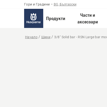
Гори и Градини
–
BG, Български
Части и
Продукти
аксесоари
Начало
Шини
3/8" Solid bar - RSN Large bar mo