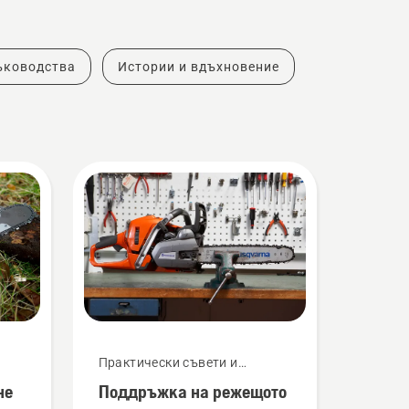
ъководства
Истории и вдъхновение
Практически съвети и
ръководства
не
Поддръжка на режещото