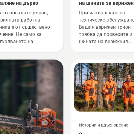
аляне на дърво
на шината за верижен
трион
ато поваляте дървo,
При извършване на
вилната работна
техническо обслужване
ника е от съществено
Вашия верижен трион
чение. Не само за
трябва да проверите и
гуряването на
шината на верижния
опасна работа среда,
трион, за да видите да
също и за по-голямата
се нуждае от техничес
ктивност по време на
обслужване, или трябв
ота.
да бъде сменена.
Истории и вдъхновение