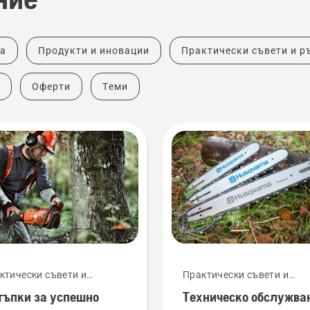
ка
Продукти и иновации
Практически съвети и р
Оферти
Теми
ктически съвети и
Практически съвети и
оводства
ръководства
тъпки за успешно
Техническо обслужва