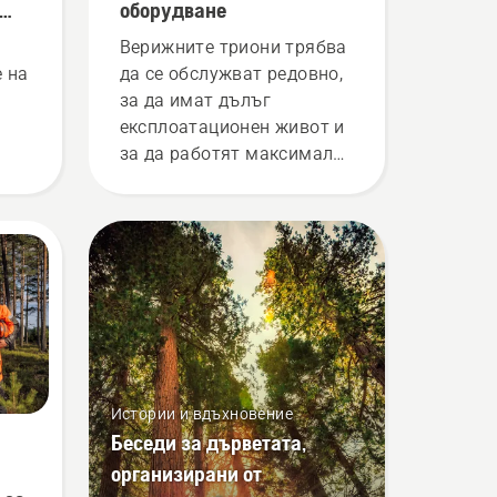
оборудване
Верижните триони трябва
 на
да се обслужват редовно,
за да имат дълъг
експлоатационен живот и
за да работят максимално
ли
добре. Представяме Ви
ко
ръководство за
а
поддръжката, която
можете да извършвате
сами.
Истории и вдъхновение
Беседи за дърветата,
организирани от