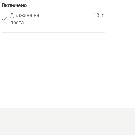
Включено
Дължина на
18 in
лоста