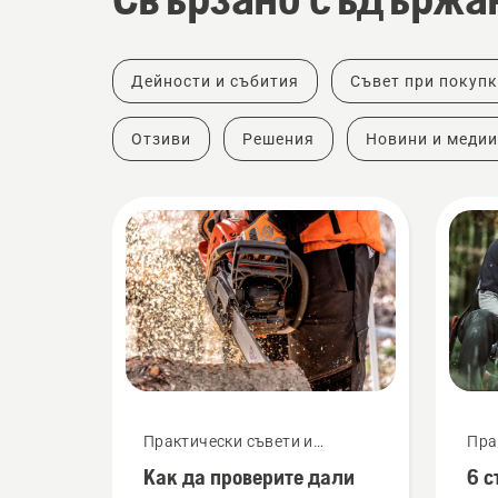
Дейности и събития
Съвет при покуп
Отзиви
Решения
Новини и медии
Практически съвети и
Пра
ръководства
рък
Как да проверите дали
6 с