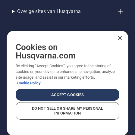
houden.
bladeren.
Overige sites van Husqvarna
Cookies on
Husqvarna.com
By clicking “Accept Cookies”, you agree to the storing of
cookies on your device to enhance site navigation, analyze
© Husqvarna AB (publ). Alle rechten voorbehouden. De
site usage, and assist in our marketing efforts.
getoonde prijzen zijn consumentenadviesprijzen. Alle
Cookie Policy
vermelde prijzen zijn adviesverkoopprijzen (incl. BTW),
tenzij het product beschikbaar is voor directe aankoop.
ACCEPT COOKIES
Cookiebeleid
Gebruiksvoorwaarden
Privacyverklaring
Imprint
Meld vermoedelijke schendingen
DO NOT SELL OR SHARE MY PERSONAL
INFORMATION