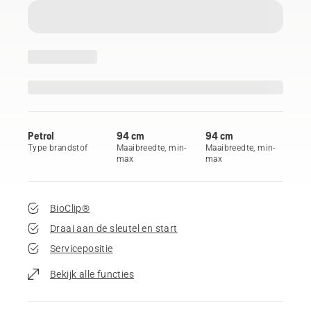
Petrol
94 cm
94 cm
Type brandstof
Maaibreedte, min-
Maaibreedte, min-
max
max
BioClip®
Draai aan de sleutel en start
Servicepositie
Bekijk alle functies