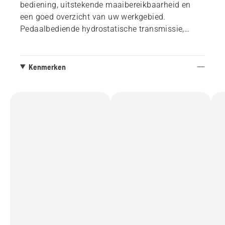
bediening, uitstekende maaibereikbaarheid en
een goed overzicht van uw werkgebied.
Pedaalbediende hydrostatische transmissie,
gemakkelijk toegankelijke bedieningselementen
en automatische mesinschakeling maken maaien
tot een plezier. Het maaidek kan gemakkelijk in
Kenmerken
de servicepositie worden gekanteld om het na het
maaien gemakkelijk schoon te maken. Deze Rider
kan zoveel meer doen dan alleen uw gazon
maaien. Dankzij hulpstukken zoals
sneeuwschuiver, aanhanger, moshark en strooier
kan hij uw tuin het hele jaar door onderhouden.