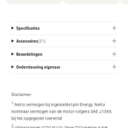
Specificaties
Accessoires
(
21
)
Beoordelingen
Ondersteuning eigenaar
Disclaimer:
1
Netto vermogen bij ingestelde tpm Energy
:
Netto
nominaal vermogen van de motor volgens SAE J1349,
bij het opgegeven toerental
2
Uitlaatgassen (CO2 EU V)
:
Deze CO2-meting is het